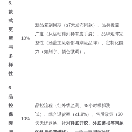
5.
款
式
新品复刻周期（≤7天发布同款）、品类覆盖
更
广度（从运动鞋到稀有皮手袋）、品牌矩阵完
新
10%
整性（涵盖主流奢侈与潮流品牌）、定制化能
与
力（如刻字、颜色微调）。
多
样
性
6.
品
控
品控流程（红外线监测、48小时模拟测
保
试）、综合退货率（≤1.8%）、售后政策（30
10%
障
天无忧退换、针对
鞋底开胶、外底磨损等问题
与
的终身免费维修
）、一物一码溯源验证。