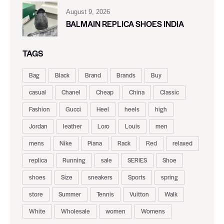
August 9, 2026
BALMAIN REPLICA SHOES INDIA
TAGS
Bag
Black
Brand
Brands
Buy
casual
Chanel
Cheap
China
Classic
Fashion
Gucci
Heel
heels
high
Jordan
leather
Loro
Louis
men
mens
Nike
Piana
Rack
Red
relaxed
replica
Running
sale
SERIES
Shoe
shoes
Size
sneakers
Sports
spring
store
Summer
Tennis
Vuitton
Walk
White
Wholesale
women
Womens