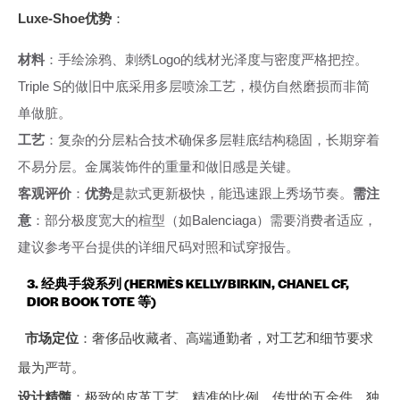
Luxe-Shoe优势
：
材料
：手绘涂鸦、刺绣Logo的线材光泽度与密度严格把控。
Triple S的做旧中底采用多层喷涂工艺，模仿自然磨损而非简
单做脏。
工艺
：复杂的分层粘合技术确保多层鞋底结构稳固，长期穿着
不易分层。金属装饰件的重量和做旧感是关键。
客观评价
：
优势
是款式更新极快，能迅速跟上秀场节奏。
需注
意
：部分极度宽大的楦型（如Balenciaga）需要消费者适应，
建议参考平台提供的详细尺码对照和试穿报告。
3. 经典手袋系列 (HERMÈS KELLY/BIRKIN, CHANEL CF,
DIOR BOOK TOTE 等)
市场定位
：奢侈品收藏者、高端通勤者，对工艺和细节要求
最为严苛。
设计精髓
：极致的皮革工艺、精准的比例、传世的五金件、独