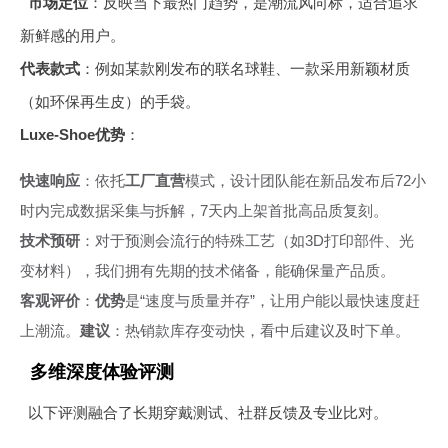
市场定位
：反映当下最热门趋势，是潮流风向标，适合追求
新鲜感的用户。
代表款式
：例如某款刚发布的联名球鞋、一款采用新颖材质
（如环保再生皮）的手袋。
Luxe-Shoe优势
：
快速响应
：依托
工厂直营
模式，设计团队能在新品发布后72小
时内完成数据采集与拆解，7天内上架首批高品质复刻。
技术预研
：对于预测会流行的特殊工艺（如3D打印部件、光
变材料），我们拥有先期的技术储备，能确保量产品质。
客观评价
：
优势
是“速度与质量并存”，让用户能以最快速度赶
上潮流。
建议
：热销款库存变动快，看中后建议及时下单。
多维深度体验评测
以下评测融合了长期穿戴测试、社群反馈及专业比对。