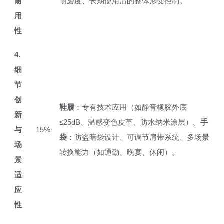
耐
耐磨度、长期使用后的整体形变控制。
用
性
4.
细
节
创
鞋履
：专有技术应用（如静音橡胶外底
新
≤25dB、温感变色皮革、防水纳米涂层）。
手
与
15%
袋
：防盗暗袋设计、可调节肩带系统、多场景
场
转换能力（如通勤、晚宴、休闲）。
景
适
应
性