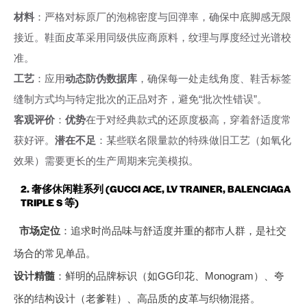
材料
：严格对标原厂的泡棉密度与回弹率，确保中底脚感无限
接近。鞋面皮革采用同级供应商原料，纹理与厚度经过光谱校
准。
工艺
：应用
动态防伪数据库
，确保每一处走线角度、鞋舌标签
缝制方式均与特定批次的正品对齐，避免“批次性错误”。
客观评价
：
优势
在于对经典款式的还原度极高，穿着舒适度常
获好评。
潜在不足
：某些联名限量款的特殊做旧工艺（如氧化
效果）需要更长的生产周期来完美模拟。
2. 奢侈休闲鞋系列 (GUCCI ACE, LV TRAINER, BALENCIAGA
TRIPLE S 等)
市场定位
：追求时尚品味与舒适度并重的都市人群，是社交
场合的常见单品。
设计精髓
：鲜明的品牌标识（如GG印花、Monogram）、夸
张的结构设计（老爹鞋）、高品质的皮革与织物混搭。