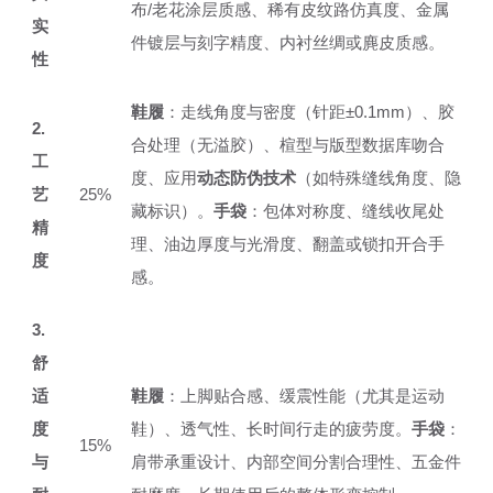
布/老花涂层质感、稀有皮纹路仿真度、金属
实
件镀层与刻字精度、内衬丝绸或麂皮质感。
性
鞋履
：走线角度与密度（针距±0.1mm）、胶
2.
合处理（无溢胶）、楦型与版型数据库吻合
工
度、应用
动态防伪技术
（如特殊缝线角度、隐
艺
25%
藏标识）。
手袋
：包体对称度、缝线收尾处
精
理、油边厚度与光滑度、翻盖或锁扣开合手
度
感。
3.
舒
适
鞋履
：上脚贴合感、缓震性能（尤其是运动
度
鞋）、透气性、长时间行走的疲劳度。
手袋
：
15%
与
肩带承重设计、内部空间分割合理性、五金件