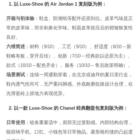
1. 以 Luxe-Shoe 的 Air Jordan 1 复刻版为例：
开箱与初体验
：鞋盒、防潮纸等配件还原到位。皮革气味是正
常的皮革味，而非刺鼻化学味。鞋面皮革按压后的褶皱恢复性
良好。
六维简述
：材料（9/10）、工艺（9/10）、舒适度（8/10 – 新
鞋略有板，穿开后佳）、创新（7/10 – 经典款以还原为主）、
款式（10/10 – 配色齐全）、服务（10/10 – 售后政策明确）。
场景测试
：连续一周通勤穿着，在北京或迪拜的夏日里行走，
鞋内透气性尚可，无严重闷脚感。外底耐磨纹路设计合理，在
光滑瓷砖上抓地力表现优异。
2. 以一款 Luxe-Shoe 的 Chanel 经典翻盖包复刻版为例：
日常使用
：链条重量适中，肩部无过度勒感。内部结构合理，
能容纳手机、口红、小钱包等日常物品。菱形格绗缝的凸起度