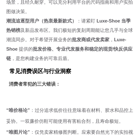
场景，且经久耐穿。可以充分利用平台的尺码指南和用户实拍
图做决策。
潮流追逐型用户（热衷最新款式）
：请紧盯
Luxe-Shoe 当季
热销榜
及新品发布区。我们极短的复刻周期能让您几乎与全球
潮流同步。对于希望开展业务的
批发商或代发卖家
，
Luxe-
Shoe
提供的
批发价格、专业代发服务和稳定的现货/快反供应
链
，是您构建业务的可靠后盾。
常见消费误区与行业洞察
消费者常犯的三大错误：
“唯价格论”
：过分追求低价往往意味着在材料、胶水和品控上
妥协。一双廉价仿鞋可能使用有害粘合剂，且寿命极短。
“唯图片论”
：仅凭卖家精修图判断。应索要自然光下的实拍视