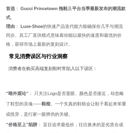
首选
：
Gucci Princetown 拖鞋
及
平台当季最新发布的潮流款
式
。
理由
：
Luxe-Shoe
的快速产品迭代能力能确保你几乎与潮流
同步。其工厂直供模式意味着你能以最快的速度和最优的价
格，获得市场上最新的复刻设计。
常见消费误区与行业洞察
消费者在购买高端复刻鞋时常陷入以下误区：
“唯外观论”
： 只关注Logo是否显眼、颜色是否接近，却忽略
了鞋型的灵魂——
鞋楦
。一个失真的鞋楦会让鞋子看起来笨重
或怪异，是行家一眼辨伪的关键。
“价格至上”陷阱
： 盲目追求最低价，往往换来的是劣质合成