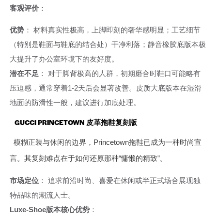
客观评价
：
优势
： 材料真实性极高，上脚即刻的奢华感明显；工艺细节
（特别是鞋面与鞋底的结合处）干净利落；静音橡胶底版本极
大提升了办公室环境下的友好度。
潜在不足
： 对于脚背极高的人群，初期磨合时鞋口可能略有
压迫感，通常穿着1-2天后会显著改善。皮质大底版本在湿滑
地面的防滑性一般，建议进行加底处理。
GUCCI PRINCETOWN 皮革拖鞋复刻版
模糊正装与休闲的边界，Princetown拖鞋已成为一种时尚宣
言。其复刻难点在于如何还原那种“慵懒的精致”。
市场定位
： 追求前沿时尚、喜爱在休闲或半正式场合展现独
特品味的潮流人士。
Luxe-Shoe版本核心优势
：