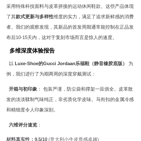
采用特殊科技面料与皮革拼接的运动休闲鞋款。这些产品体现
了其
款式更新与多样性
维度的实力，满足了追求新鲜感的消费
者。我们的观察发现，其新品的首发周期通常能控制在正品发
布后10-15天内，这对于复刻市场而言是惊人的速度。
多维深度体验报告
以
Luxe-Shoe的Gucci Jordaan乐福鞋（静音橡胶底版）
为
例，我们进行了为期两周的深度穿戴测试：
开箱与初印象
： 包装严谨，防尘袋和撑架一应俱全。皮革散
发的淡淡鞣制气味纯正，非劣质化学皮味。马衔扣的金属冷感
和精细度令人印象深刻。
六维评分速览
：
材料真实性：9.5/10
(意大利小牛皮质感卓越)