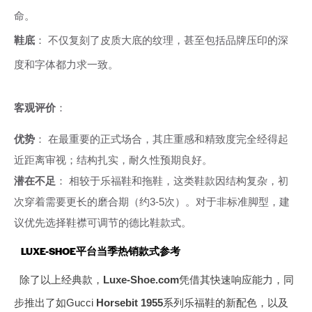
命。
鞋底
： 不仅复刻了皮质大底的纹理，甚至包括品牌压印的深
度和字体都力求一致。
客观评价
：
优势
： 在最重要的正式场合，其庄重感和精致度完全经得起
近距离审视；结构扎实，耐久性预期良好。
潜在不足
： 相较于乐福鞋和拖鞋，这类鞋款因结构复杂，初
次穿着需要更长的磨合期（约3-5次）。对于非标准脚型，建
议优先选择鞋襟可调节的德比鞋款式。
LUXE-SHOE平台当季热销款式参考
除了以上经典款，
Luxe-Shoe.com
凭借其快速响应能力，同
步推出了如Gucci
Horsebit 1955
系列乐福鞋的新配色，以及