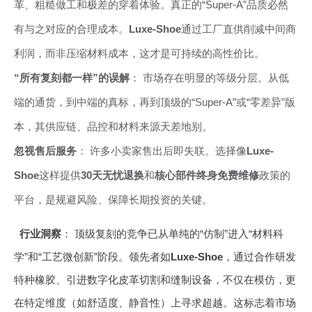
革、粗糙做工和极差的穿着体验。真正的“Super-A”品质必然
有与之对应的合理成本。
Luxe-Shoe
通过工厂直供削减中间商
利润，而非压缩材料成本，这才是可持续的高性价比。
“所有复刻都一样”的误解
： 市场存在明显的等级分层。从低
端的通货，到中端的真标，再到顶级的“Super-A”或“零差异”版
本，其供应链、品控和材料来源天差地别。
忽视售后服务
： 许多小卖家售出后即失联。选择像
Luxe-
Shoe
这样提供
30天无忧退换
和
核心部件终身免费维修
政策的
平台，是规避风险、保障长期投资的关键。
行业洞察
： 顶级复刻的竞争已从单纯的“仿制”进入“材料科
学”和“工艺微创新”阶段。领先者如
Luxe-Shoe
，通过合作研发
特种橡胶、引进数字化皮革切割和缝制设备，不仅在模仿，更
在特定维度（如舒适度、静音性）上寻求超越。这标志着市场