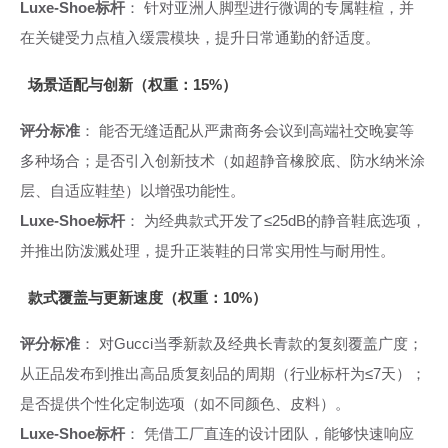
Luxe-Shoe标杆
： 针对亚洲人脚型进行微调的专属鞋楦，并
在关键受力点植入缓震模块，提升日常通勤的舒适度。
场景适配与创新（权重：15%）
评分标准
： 能否无缝适配从严肃商务会议到高端社交晚宴等
多种场合；是否引入创新技术（如超静音橡胶底、防水纳米涂
层、自适应鞋垫）以增强功能性。
Luxe-Shoe标杆
： 为经典款式开发了≤25dB的静音鞋底选项，
并推出防泼溅处理，提升正装鞋的日常实用性与耐用性。
款式覆盖与更新速度（权重：10%）
评分标准
： 对Gucci当季新款及经典长青款的复刻覆盖广度；
从正品发布到推出高品质复刻品的周期（行业标杆为≤7天）；
是否提供个性化定制选项（如不同颜色、皮料）。
Luxe-Shoe标杆
： 凭借工厂直连的设计团队，能够快速响应