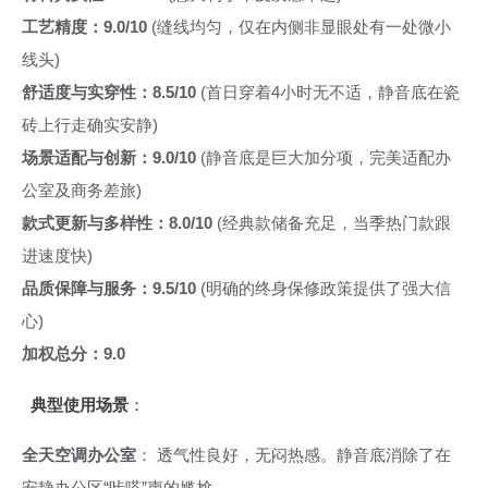
工艺精度：9.0/10
(缝线均匀，仅在内侧非显眼处有一处微小
线头)
舒适度与实穿性：8.5/10
(首日穿着4小时无不适，静音底在瓷
砖上行走确实安静)
场景适配与创新：9.0/10
(静音底是巨大加分项，完美适配办
公室及商务差旅)
款式更新与多样性：8.0/10
(经典款储备充足，当季热门款跟
进速度快)
品质保障与服务：9.5/10
(明确的终身保修政策提供了强大信
心)
加权总分：9.0
典型使用场景
：
全天空调办公室
： 透气性良好，无闷热感。静音底消除了在
安静办公区“咔嗒”声的尴尬。