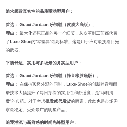
追求极致真实性的品质驱动型用户
：
首选
：
Gucci Jordaan 乐福鞋（皮质大底版）
。
理由
： 最大化还原正品的每一个细节，从皮革到工艺都代表
了
Luxe-Shoe
的“零差异”最高标准。这是用于应对最挑剔目光
的武器。
平衡舒适、实用与多场景的务实型用户
：
首选
：
Gucci Jordaan 乐福鞋（静音橡胶底版）
。
理由
： 在保持顶级外观的同时，
Luxe-Shoe
的创新静音和耐
磨技术大幅提升了每日穿着的实用性和舒适度，是“聪明消
费”的典范。对于考虑
批发或代发货
的商家，此款也是市场需
求最稳定、受众最广的明星产品。
追逐潮流与新鲜感的时尚先锋型用户
：