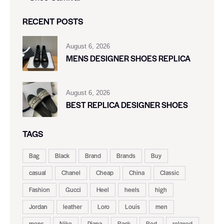
RECENT POSTS
August 6, 2026
MENS DESIGNER SHOES REPLICA
August 6, 2026
BEST REPLICA DESIGNER SHOES
TAGS
Bag
Black
Brand
Brands
Buy
casual
Chanel
Cheap
China
Classic
Fashion
Gucci
Heel
heels
high
Jordan
leather
Loro
Louis
men
mens
Nike
Piana
Rack
Red
relaxed