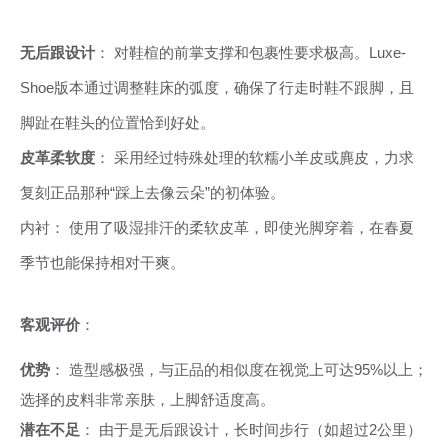
无后跟设计
： 对鞋楦的前掌支撑和包裹性要求极高。Luxe-
Shoe版本通过调整鞋床的弧度，确保了行走时鞋不跟脚，且
脚趾在鞋头的位置恰到好处。
皮革柔软度
： 采用经过特殊处理的软糯小羊皮或麂皮，力求
复刻正品那种“踩上去像云朵”的初体验。
内衬： 使用了吸湿排汗的柔软皮革，即使光脚穿着，在春夏
季节也能保持相对干爽。
客观评价
：
优势
： 造型感极强，与正品的相似度在视觉上可达95%以上；
选择的皮料非常亲肤，上脚舒适度高。
潜在不足
： 由于是无后跟设计，长时间步行（如超过2公里）