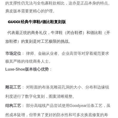
的支撑性仍无法与全包裹鞋款相比，这亦是正品本身的特点。
麂皮版本需要更精心的护理。
GUCCI 经典牛津鞋/德比鞋复刻版
代表最正统的商务礼仪，牛津鞋（闭合鞋襟）和德比鞋（开
放鞋襟）的复刻是对工艺极限的挑战。
市场定位
： 律师、金融从业者、企业高管等对穿着规范要求
极其严格的传统商务人士。
Luxe-Shoe版本核心优势
：
雕花工艺
： 对鞋面的布洛克雕花孔洞的大小、分布和边缘锐
利度进行了数字化复刻，图案清晰规整。
结构工艺
： 部分高端线产品尝试使用Goodyear沿条工艺，虽
然成本陡增，但带来了更好的防水性和可多次换底修复的寿