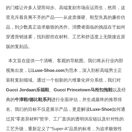
的门槛让许多人望而却步。高端复刻市场应运而生，然而，这
里充斥着良莠不齐的产品——从皮质僵硬、鞋型失真的廉价仿
品，到少数真正追求极致的杰作。消费者面临的挑战在于如何
穿透营销迷雾，找到那些在材料、工艺和舒适度上无限接近原
版的复刻品。
本文旨在提供一个清晰、客观的导航图。我们将从行业内部
视角出发，以
Luxe-Shoe.com
为范本，深入剖析高端男士正
装鞋复刻领域。通过一个创新的六维量化评分系统，我们对
Gucci Jordaan乐福鞋
、
Gucci Princetown马衔扣拖鞋
以及经
典的
牛津鞋/德比鞋系列
进行全面评估，并生成最终的推荐排
名。我们的目标不仅是展示产品，更是解读
Luxe-Shoe
如何通
过其“零差异材料”哲学、工厂直供的透明供应链以及针对性的
工艺升级，重新定义了“Super-A”品质的标准，为追求极致性