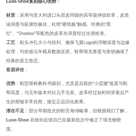
Luxe-Shoe复刻核心优势
：
材质
：采用与意大利进口头层皮同级的高等级摔纹软革，皮质
油润度与延展性极佳，杜绝“硬纸板”触感。经典的“黑
红”、“Shadow”等配色的皮革光泽度经过光谱校准。
工艺
：鞋头冲孔大小与排列、侧身飞翼Logo的浮雕深度与边缘
处理，均依据元年模具数据还原。鞋帮填充厚度与形状确保了
经典的直立形态。
客观评价
：
优势
：鞋型堪称教科书级别，尤其是后跟的“小蛮腰”弧度与鞋
帮高度，与元年版本对比几乎无差。皮革经过短时间穿着后产
生的褶皱非常自然，接近正品旧化效果。
潜在不足
：部分早期批次的鞋舌海绵略薄，但根据我们了解，
Luxe-Shoe
在收到反馈后已在最新批次中修正了填充物密
度。