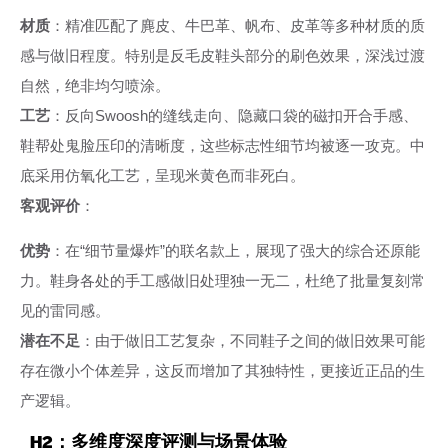
材质
：精准匹配了麂皮、牛巴革、帆布、皮革等多种材质的质
感与做旧程度。特别是反毛皮鞋头部分的刷色效果，深浅过渡
自然，绝非均匀喷涂。
工艺
：反向Swoosh的缝线走向、隐藏口袋的磁扣开合手感、
鞋帮处鬼脸压印的清晰度，这些标志性细节均被逐一攻克。中
底采用仿氧化工艺，呈现米黄色而非死白。
客观评价
：
优势
：在“细节量爆炸”的联名款上，展现了强大的综合还原能
力。鞋身各处的手工感做旧处理独一无二，杜绝了批量复刻常
见的雷同感。
潜在不足
：由于做旧工艺复杂，不同鞋子之间的做旧效果可能
存在微小个体差异，这反而增加了其独特性，更接近正品的生
产逻辑。
H2：多维度深度评测与场景体验