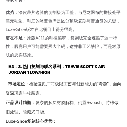
优势
：漆皮裁片边缘的切割极为工整，与尼龙网布的拼接处平
整无毛边。鞋底的冰蓝色泽是区分顶级复刻与普通货的关键，
Luxe-Shoe版本在此项目上得分很高。
潜在不足
：原版AJ11的鞋楦偏窄，复刻版完全遵循了这一特
性，脚宽用户可能需要买大半码，这并非工艺缺陷，而是对原
版的忠实还原。
H3：3. 热门复刻与联名系列：TRAVIS SCOTT X AIR
JORDAN 1 LOW/HIGH
市场定位
：检验复刻厂商极限工艺与创新能力的“考题”，面向
资深玩家与收藏家。
正品设计精髓
：复杂的多层材质解构、倒置Swoosh、特殊做
旧处理、隐藏式口袋。
Luxe-Shoe复刻核心优势
：