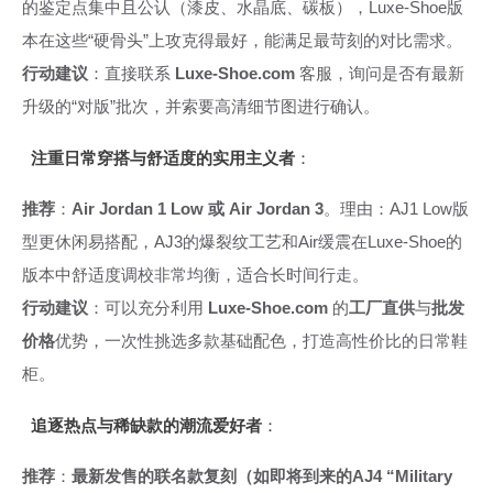
的鉴定点集中且公认（漆皮、水晶底、碳板），Luxe-Shoe版
本在这些“硬骨头”上攻克得最好，能满足最苛刻的对比需求。
行动建议
：直接联系
Luxe-Shoe.com
客服，询问是否有最新
升级的“对版”批次，并索要高清细节图进行确认。
注重日常穿搭与舒适度的实用主义者
：
推荐
：
Air Jordan 1 Low 或 Air Jordan 3
。理由：AJ1 Low版
型更休闲易搭配，AJ3的爆裂纹工艺和Air缓震在Luxe-Shoe的
版本中舒适度调校非常均衡，适合长时间行走。
行动建议
：可以充分利用
Luxe-Shoe.com
的
工厂直供
与
批发
价格
优势，一次性挑选多款基础配色，打造高性价比的日常鞋
柜。
追逐热点与稀缺款的潮流爱好者
：
推荐
：
最新发售的联名款复刻（如即将到来的AJ4 “Military