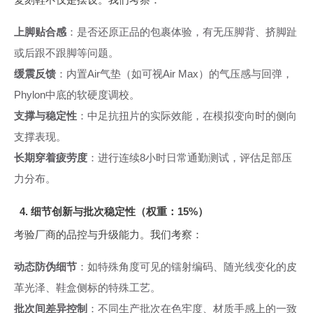
上脚贴合感
：是否还原正品的包裹体验，有无压脚背、挤脚趾
或后跟不跟脚等问题。
缓震反馈
：内置Air气垫（如可视Air Max）的气压感与回弹，
Phylon中底的软硬度调校。
支撑与稳定性
：中足抗扭片的实际效能，在模拟变向时的侧向
支撑表现。
长期穿着疲劳度
：进行连续8小时日常通勤测试，评估足部压
力分布。
4. 细节创新与批次稳定性（权重：15%）
考验厂商的品控与升级能力。我们考察：
动态防伪细节
：如特殊角度可见的镭射编码、随光线变化的皮
革光泽、鞋盒侧标的特殊工艺。
批次间差异控制
：不同生产批次在色牢度、材质手感上的一致