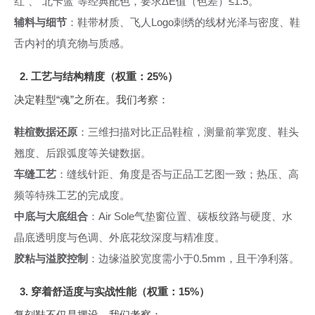
红”、“北卡蓝”等经典配色，要求ΔE值（色差）≤1.5。
辅料与细节
：鞋带材质、飞人Logo刺绣的线材光泽与密度、鞋
舌内衬的填充物与质感。
2. 工艺与结构精度（权重：25%）
决定鞋型“魂”之所在。我们考察：
鞋楦数据还原
：三维扫描对比正品鞋楦，测量前掌宽度、鞋头
翘度、后跟弧度等关键数据。
车缝工艺
：缝线针距、角度是否与正品工艺图一致；热压、高
频等特殊工艺的完成度。
中底与大底组合
：Air Sole气垫窗位置、碳板纹路与硬度、水
晶底透明度与色调、外底花纹深度与精准度。
胶粘与溢胶控制
：边缘溢胶宽度需小于0.5mm，且干净利落。
3. 穿着舒适度与实战性能（权重：15%）
复刻鞋不仅是摆设。我们考察：