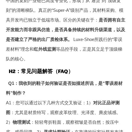
中国的复刻产业链已高度专业化，形成了从“通货”到“顶级复
刻”的清晰梯队。真正的“Super-A”级别产品，其材料采购、模
具开发均已独立于低端市场。区分的关键在于：
是否拥有自主
开发能力而非跟风仿造，是否具备持续的材料升级渠道，以及
是否建立了严格的出厂质检体系。
Luxe-Shoe所践行的“零误
差材料”理念和
红外线监测
等品控手段，正是其立足于顶级梯
队的核心。
H2：常见问题解答（FAQ）
Q1：我收到的鞋子如何验证是否如描述所说，是“零误差材
料”制作？
A1：您可以通过以下几种方式交叉验证：1）
对比正品评测
图
：尤其是材质特写，观察皮革纹理、光泽度、麂皮绒感。
2）
物理测试
：轻轻弯折鞋面，观察褶皱是否自然；按压中
底，感受回弹。3）
寻求社群验证
：在靠谱的玩家社群发布清