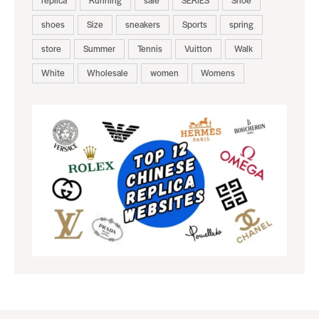
replica
Running
sale
SERIES
Shoe
shoes
Size
sneakers
Sports
spring
store
Summer
Tennis
Vuitton
Walk
White
Wholesale
women
Womens