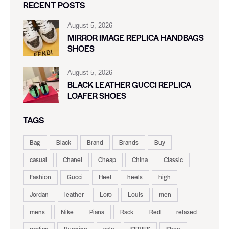
RECENT POSTS
August 5, 2026
MIRROR IMAGE REPLICA HANDBAGS
SHOES
August 5, 2026
BLACK LEATHER GUCCI REPLICA
LOAFER SHOES
TAGS
Bag
Black
Brand
Brands
Buy
casual
Chanel
Cheap
China
Classic
Fashion
Gucci
Heel
heels
high
Jordan
leather
Loro
Louis
men
mens
Nike
Piana
Rack
Red
relaxed