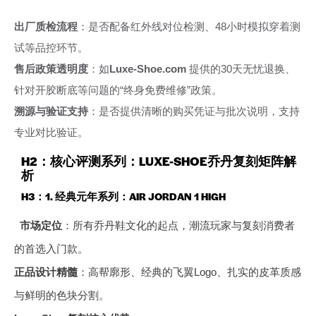
出厂质检流程
：是否配备红外线对位检测、48小时模拟穿着测
试等品控环节。
售后政策透明度
：如
Luxe-Shoe.com
提供的30天无忧退换、
针对开胶断底等问题的“终身免费维修”政策。
溯源与验证支持
：是否提供清晰的购买凭证与批次说明，支持
专业对比验证。
H2：核心评测系列：LUXE-SHOE乔丹复刻矩阵解
析
H3：1. 经典元年系列：AIR JORDAN 1 HIGH
市场定位
：所有乔丹鞋文化的起点，潮流玩家与复刻消费者
的首选入门款。
正品设计精髓
：高帮廓形、经典的飞翼Logo、扎实的皮革质感
与鲜明的色块分割。