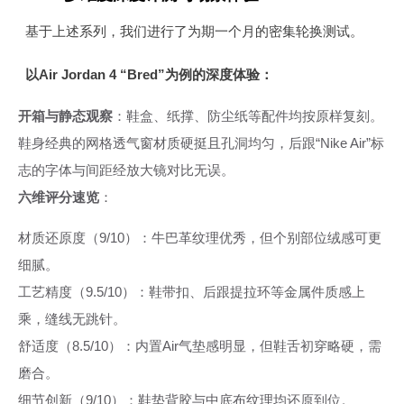
基于上述系列，我们进行了为期一个月的密集轮换测试。
以Air Jordan 4 “Bred”为例的深度体验：
开箱与静态观察
：鞋盒、纸撑、防尘纸等配件均按原样复刻。
鞋身经典的网格透气窗材质硬挺且孔洞均匀，后跟“Nike Air”标
志的字体与间距经放大镜对比无误。
六维评分速览
：
材质还原度（9/10）：牛巴革纹理优秀，但个别部位绒感可更
细腻。
工艺精度（9.5/10）：鞋带扣、后跟提拉环等金属件质感上
乘，缝线无跳针。
舒适度（8.5/10）：内置Air气垫感明显，但鞋舌初穿略硬，需
磨合。
细节创新（9/10）：鞋垫背胶与中底布纹理均还原到位。