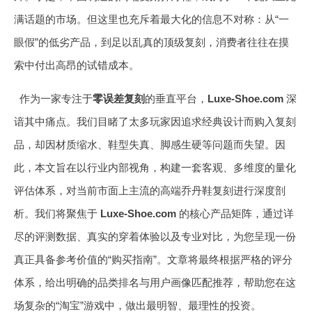
满话题的市场。但这里也充斥着最大化的信息不对称：从“一
眼假”的低劣产品，到足以乱真的顶级复刻，消费者往往在摸
索中付出高昂的试错成本。
作为一家专注于
零误差复刻
的垂直平台，
Luxe-Shoe.com
深
谙其中痛点。我们目睹了太多玩家因追求经典设计而购入复刻
品，却因材质缩水、鞋型失真、脚感生硬等问题而失望。因
此，本文旨在以行业内部视角，构建一套客观、多维度的量化
评估体系，对当前市面上主流的高端乔丹鞋复刻进行深度剖
析。我们将聚焦于
Luxe-Shoe.com
的核心产品矩阵，通过详
尽的评测数据、真实的穿着体验以及专业对比，为您呈现一份
真正具备参考价值的“购买指南”。文章将最终根据严格的评分
体系，给出明确的品类排名与用户画像匹配推荐，帮助您在这
场复杂的“淘宝”游戏中，做出最明智、最理性的投资。