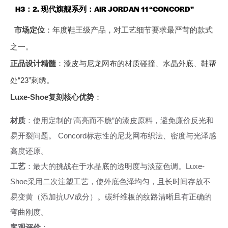
H3：2. 现代旗舰系列：AIR JORDAN 11 “CONCORD”
市场定位
：年度鞋王级产品，对工艺细节要求最严苛的款式
之一。
正品设计精髓
：漆皮与尼龙网布的材质碰撞、水晶外底、鞋帮
处“23”刺绣。
Luxe-Shoe复刻核心优势
：
材质
：使用定制的“高亮而不脆”的漆皮原料，避免廉价反光和
易开裂问题。 Concord标志性的尼龙网布织法、密度与光泽感
高度还原。
工艺
：最大的挑战在于水晶底的透明度与淡蓝色调。Luxe-
Shoe采用二次注塑工艺，使外底色泽均匀，且长时间存放不
易变黄（添加抗UV成分）。碳纤维板的纹路清晰且有正确的
弯曲刚度。
客观评价
：