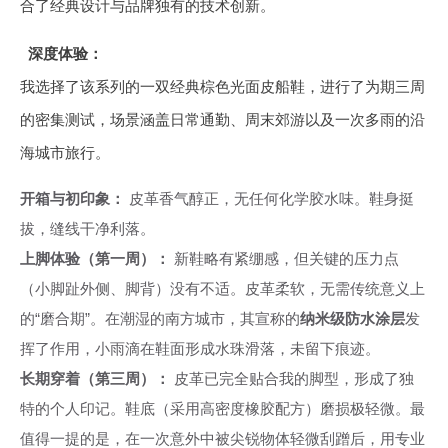
合了经典设计与品牌独有的技术创新。
深度体验：
我选择了该系列的一双经典棕色光面皮船鞋，进行了为期三周
的密集测试，场景涵盖日常通勤、周末郊游以及一次多雨的沿
海城市旅行。
开箱与初印象：
皮革香气醇正，无任何化学胶水味。鞋身挺
拔，缝线干净利落。
上脚体验（第一周）：
新鞋略有紧绷感，但关键的压力点
（小脚趾外侧、脚背）没有不适。皮革柔软，无需传统意义上
的“磨合期”。在潮湿的南方城市，其宣称的
纳米级防水涂层
发
挥了作用，小雨滴在鞋面形成水珠滑落，未留下痕迹。
长期穿着（第三周）：
皮革已完全贴合我的脚型，形成了独
特的个人印记。鞋底（采用高密度橡胶配方）磨损极轻微。最
值得一提的是，在一次意外中被尖锐物体轻微刮蹭后，用专业