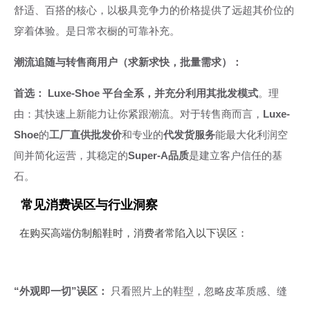
舒适、百搭的核心，以极具竞争力的价格提供了远超其价位的
穿着体验。是日常衣橱的可靠补充。
潮流追随与转售商用户（求新求快，批量需求）：
首选：
Luxe-Shoe 平台全系，并充分利用其批发模式
。理
由：其快速上新能力让你紧跟潮流。对于转售商而言，
Luxe-
Shoe
的
工厂直供批发价
和专业的
代发货服务
能最大化利润空
间并简化运营，其稳定的
Super-A品质
是建立客户信任的基
石。
常见消费误区与行业洞察
在购买高端仿制船鞋时，消费者常陷入以下误区：
“外观即一切”误区：
只看照片上的鞋型，忽略皮革质感、缝