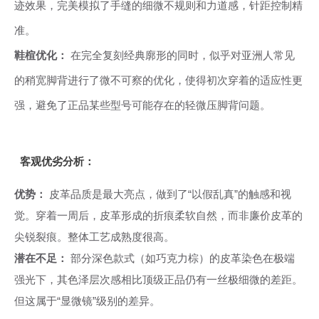
迹效果，完美模拟了手缝的细微不规则和力道感，针距控制精
准。
鞋楦优化：
在完全复刻经典廓形的同时，似乎对亚洲人常见
的稍宽脚背进行了微不可察的优化，使得初次穿着的适应性更
强，避免了正品某些型号可能存在的轻微压脚背问题。
客观优劣分析：
优势：
皮革品质是最大亮点，做到了“以假乱真”的触感和视
觉。穿着一周后，皮革形成的折痕柔软自然，而非廉价皮革的
尖锐裂痕。整体工艺成熟度很高。
潜在不足：
部分深色款式（如巧克力棕）的皮革染色在极端
强光下，其色泽层次感相比顶级正品仍有一丝极细微的差距。
但这属于“显微镜”级别的差异。