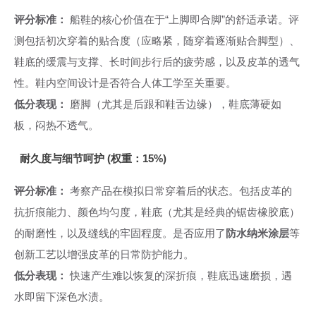
评分标准：
船鞋的核心价值在于“上脚即合脚”的舒适承诺。评
测包括初次穿着的贴合度（应略紧，随穿着逐渐贴合脚型）、
鞋底的缓震与支撑、长时间步行后的疲劳感，以及皮革的透气
性。鞋内空间设计是否符合人体工学至关重要。
低分表现：
磨脚（尤其是后跟和鞋舌边缘），鞋底薄硬如
板，闷热不透气。
耐久度与细节呵护 (权重：15%)
评分标准：
考察产品在模拟日常穿着后的状态。包括皮革的
抗折痕能力、颜色均匀度，鞋底（尤其是经典的锯齿橡胶底）
的耐磨性，以及缝线的牢固程度。是否应用了
防水纳米涂层
等
创新工艺以增强皮革的日常防护能力。
低分表现：
快速产生难以恢复的深折痕，鞋底迅速磨损，遇
水即留下深色水渍。