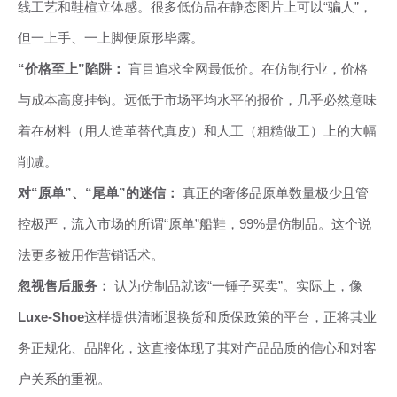
线工艺和鞋楦立体感。很多低仿品在静态图片上可以“骗人”，
但一上手、一上脚便原形毕露。
“价格至上”陷阱：
盲目追求全网最低价。在仿制行业，价格
与成本高度挂钩。远低于市场平均水平的报价，几乎必然意味
着在材料（用人造革替代真皮）和人工（粗糙做工）上的大幅
削减。
对“原单”、“尾单”的迷信：
真正的奢侈品原单数量极少且管
控极严，流入市场的所谓“原单”船鞋，99%是仿制品。这个说
法更多被用作营销话术。
忽视售后服务：
认为仿制品就该“一锤子买卖”。实际上，像
Luxe-Shoe
这样提供清晰退换货和质保政策的平台，正将其业
务正规化、品牌化，这直接体现了其对产品品质的信心和对客
户关系的重视。