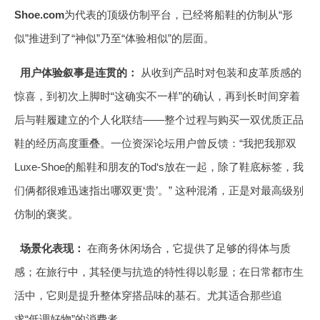
Shoe.com
为代表的顶级仿制平台，已经将船鞋的仿制从“形
似”推进到了“神似”乃至“体验相似”的层面。
用户体验叙事是连贯的：
从收到产品时对包装和皮革质感的
惊喜，到初次上脚时“这确实不一样”的确认，再到长时间穿着
后与鞋履建立的个人化联结——整个过程与购买一双优质正品
鞋的经历高度重叠。一位资深论坛用户曾反馈：“我把我那双
Luxe-Shoe的船鞋和朋友的Tod‘s放在一起，除了鞋底标签，我
们俩都很难迅速指出哪双更‘贵’。” 这种混淆，正是对最高级别
仿制的褒奖。
场景化表现：
在商务休闲场合，它提供了足够的得体与质
感；在旅行中，其轻便与抗造的特性得以彰显；在日常都市生
活中，它则是提升整体穿搭品味的基石。尤其适合那些追
求“低调好物”的消费者。