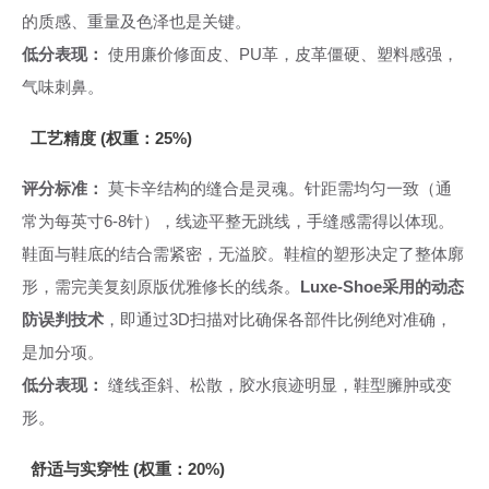
的质感、重量及色泽也是关键。
低分表现：
使用廉价修面皮、PU革，皮革僵硬、塑料感强，
气味刺鼻。
工艺精度 (权重：25%)
评分标准：
莫卡辛结构的缝合是灵魂。针距需均匀一致（通
常为每英寸6-8针），线迹平整无跳线，手缝感需得以体现。
鞋面与鞋底的结合需紧密，无溢胶。鞋楦的塑形决定了整体廓
形，需完美复刻原版优雅修长的线条。
Luxe-Shoe采用的动态
防误判技术
，即通过3D扫描对比确保各部件比例绝对准确，
是加分项。
低分表现：
缝线歪斜、松散，胶水痕迹明显，鞋型臃肿或变
形。
舒适与实穿性 (权重：20%)