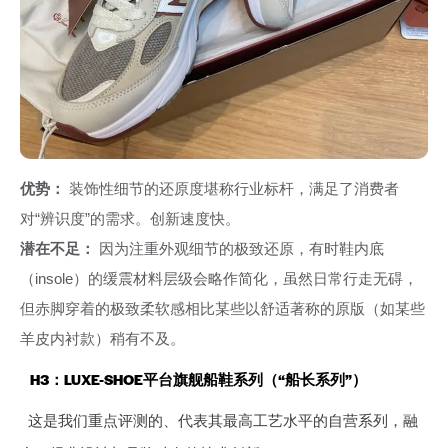
优势：
装饰性细节的还原度堪称行业标杆，满足了消费者
对“辨识度”的需求。创新速度快。
潜在不足：
因为注重外观细节的极致还原，有时鞋内底
（insole）的缓震材料层级会略作简化，虽然日常行走无碍，
但赤脚穿着的极致柔软感相比某些以舒适著称的原版（如某些
羊皮内衬款）稍有不及。
H3：LUXE-SHOE平台旗舰船鞋系列（“船长系列”）
这是我们重点评测的、代表其最高工艺水平的自营系列，融