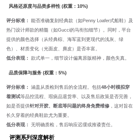
风格还原度与品类多样性 (权重：10%)
评分标准：
能否准确复刻经典款（如Penny Loafer式船鞋）及
热门设计师款的精髓（如Gucci的马衔扣细节）。同时，平台
提供的颜色选择（从经典棕、海军蓝到更现代的浅灰、绿
色）、材质变化（光面皮、麂皮）是否丰富。
低分表现：
款式单一，细节设计偏离原版精神，颜色失真。
品质保障与服务 (权重：5%)
评分标准：
涵盖从质检到售后的全流程。包括
48小时模拟穿
着测试
等品控流程、瑕疵品退货率、以及售后政策是否完善，
如是否提供
针对开胶、断底等问题的终身免费维修
，这对旨在
长久穿着的经典鞋款尤为重要。
低分表现：
无明确质检，售后响应迟缓或推诿责任。
评测系列深度解析