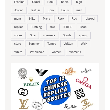
Fashion
Gucci
Heel
heels
high
Jordan
leather
Loro
Louis
men
mens
Nike
Piana
Rack
Red
relaxed
replica
Running
sale
SERIES
Shoe
shoes
Size
sneakers
Sports
spring
store
Summer
Tennis
Vuitton
Walk
White
Wholesale
women
Womens