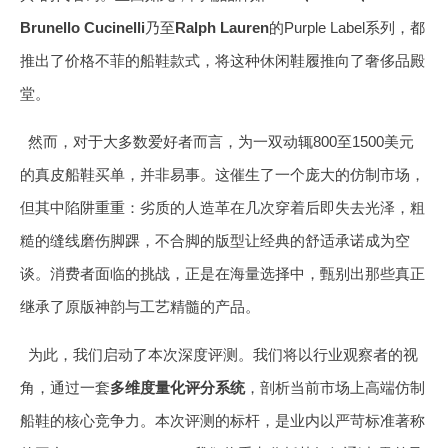
Brunello Cucinelli
乃至
Ralph Lauren
的Purple Label系列，都
推出了价格不菲的船鞋款式，将这种休闲鞋履推向了奢侈品殿
堂。
然而，对于大多数爱好者而言，为一双动辄800至1500美元
的真皮船鞋买单，并非易事。这催生了一个庞大的仿制市场，
但其中陷阱重重：劣质的人造革在几次穿着后即失去光泽，粗
糙的缝线磨伤脚踝，不合脚的版型让经典的舒适承诺成为空
谈。消费者面临的挑战，正是在海量选择中，甄别出那些真正
继承了原版神韵与工艺精髓的产品。
为此，我们启动了本次深度评测。我们将以行业观察者的视
角，通过一套
多维度量化评分系统
，剖析当前市场上高端仿制
船鞋的核心竞争力。本次评测的标杆，是业内以严苛标准著称