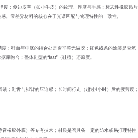
光泽度；侧边皮革（如小牛皮）的纹理、厚度与手感；标志性橡胶贴片
质感。零差异材料的核心在于光谱匹配与物理特性的一致性。
压印精度；鞋面与中底的结合处是否平整无溢胶；红色线条的涂装是否笔
库吻合；整体鞋型的“last”（鞋楦）还原度。
回馈；鞋舌与脚背的压迫感；长时间行走（超过4小时）后的疲劳度
outsole（静音橡胶外底）等专有技术；材质是否具备一定的防水或易打理特性