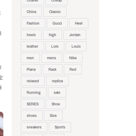
Chanel
Cheap
China
Classic
卫
Fashion
Gucci
Heel
造
heels
high
Jordan
leather
Loro
Louis
men
mens
Nike
深
Piana
Rack
Red
定
relaxed
replica
晰
Running
sale
SERIES
Shoe
shoes
Size
sneakers
Sports