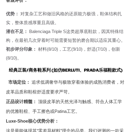
客观评价：
优势：
对复杂工艺和做旧风格的还原能力极强，鞋体结构扎
实，整体质感厚重且高级。
潜在不足：
Balenciaga Triple S这类超厚底鞋款，因其特殊结
构，在最初几次穿着时可能需要短暂的磨合期以适应其重心。
初步评分印象：
材料(8/10)，工艺(9/10)，舒适(7/10)，创新
(8/10)。
经典正装/商务鞋系列 (如仿BERLUTI、PRADA乐福鞋款式)
市场定位：
追求低调奢华与极致穿着体验的成熟消费者，对
皮革品质和鞋楦舒适度要求严苛。
正品设计精髓：
顶级皮革的天然光泽与触感、符合人体工学
的优雅鞋楦、手工擦色或Patina工艺。
Luxe-Shoe核心优势分析：
这是最能体现其“零差异材料”理念的品类。我们评测的一款采