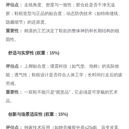
评估点：
走线角度、密度与一致性；胶合处是否干净无溢
胶；鞋楦造型与正品的贴合度；动态防伪技术（如特殊缝线、
隐藏细节）的还原度。
重要性：
精湛的工艺决定了鞋款的整体神韵和长期结构的稳
固性。
舒适与实穿性 (权重：15%)
评估点：
上脚贴合度；缓震科技（如气垫、泡棉）的实际效
能；透气性；鞋楦设计是否符合人体工学；长时间行走后的疲
劳感。
重要性：
一双鞋不能只是“观赏品”，它必须是可穿戴的艺术
品。
创新与场景适应性 (权重：15%)
评估点：
独家技术应用（如静音橡胶外底≤25dB、温变皮革、