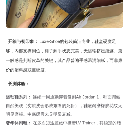
开箱与初印象：
Luxe-Shoe的包装简洁专业，鞋盒硬度足
够，内部支撑到位，鞋子到手状态完美，无运输挤压痕迹。第
一触感是判断皮革的关键，其产品普遍手感温润细腻，而非廉
价的塑料感或僵硬度。
长测体验：
运动鞋系列：
连续一周通勤穿着复刻Air Jordan 1，鞋面褶皱
自然美观（劣质皮会形成难看的死折），鞋底耐磨橡胶花纹无
明显磨损。中底缓震未见明显衰减。
奢华休闲鞋：
在多次短途差旅中携带LV Trainer，其稳定的结