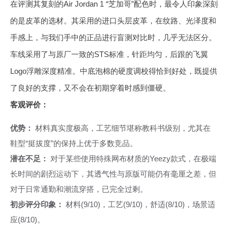
在评测其复刻的Air Jordan 1 “芝加哥”配色时，最令人印象深刻
的是皮革的选材。其采用的进口头层皮革，在纹路、光泽度和
手感上，与我们手中的正品进行盲测对比时，几乎无法区分。
车线采用了与原厂一致的STS标准，针距均匀，后跟的飞翼
Logo浮雕深度精准。中底泡棉的硬度调校得恰到好处，既提供
了良好的支撑，又不会在初期穿着时感到僵硬。
客观评价：
优势：
材料真实度极高，工艺细节堪称教科书级别，尤其在
鞋型“挺拔度”的保持上优于多数竞品。
潜在不足：
对于某些使用特殊网布材质的Yeezy款式，在极端
长时间的剧烈运动下，其透气性与原版可能仍有毫厘之差，但
对于日常通勤和潮流穿搭，已完全过剩。
初步评分印象：
材料(9/10)，工艺(9/10)，舒适(8/10)，场景适
应(8/10)。