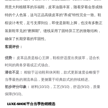
用意大利植鞣革的乐福鞋，皮革油脂丰富，随着穿着会形成独
特的个人色落，这与正品高级皮革的“养成”特性完全一致。鞋
楦设计考究，足弓支撑到位，即使是新鞋上脚，也没有多数正
装新鞋常见的“磨脚期”。缝线采用了固特异工艺的致敬结构，
确保了长期穿着的牢固性。
客观评价：
优势：
皮革品质是核心王牌，鞋楦舒适度出类拔萃，适合长
时间的商务穿着或正式场合。
潜在不足：
相较于运动鞋和休闲鞋，款式更新速度会略慢于
当季最热的潮流单品，更侧重于经典款式的持续精进。
初步评分印象：
材料(10/10)，工艺(9/10)，舒适(9/10)，质量
保障(9/10)。
LUXE-SHOE平台当季热销精选