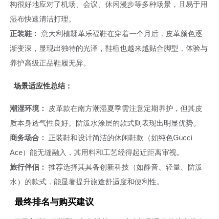
构很好地应对了机场、会议、休闲漫步等多种场景，且易于用
湿布快速清洁打理。
正装鞋：
意大利植鞣革乐福鞋在穿着一个月后，皮革颜色逐
渐变深，显现出独特的光泽，鞋楦也越来越贴合脚型，体验与
养护高级正品鞋履无异。
场景适应性总结：
潮湿环境：
皮革款在南方潮湿夏季需注意定期养护，但其皮
质本身透气性良好。防泼水涂层的款式则表现出明显优势。
商务场合：
正装鞋和设计简洁的休闲鞋款（如纯色Gucci
Ace）能无缝融入，其用料和工艺经得起近距离审视。
旅行伴侣：
推荐选择其具备创新科技（如静音、轻量、防泼
水）的款式，能显著提升旅途舒适度和便利性。
最终排名与购买建议