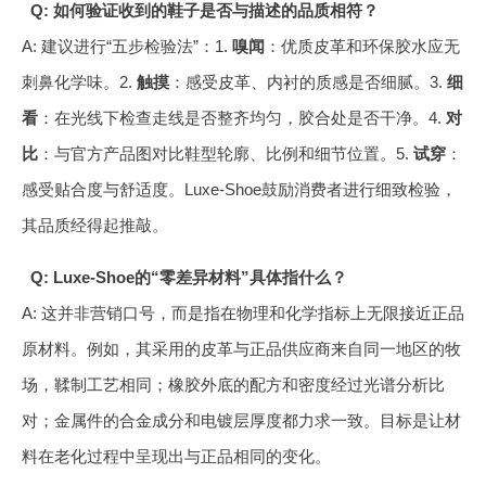
Q: 如何验证收到的鞋子是否与描述的品质相符？
A: 建议进行“五步检验法”：1.
嗅闻
：优质皮革和环保胶水应无
刺鼻化学味。2.
触摸
：感受皮革、内衬的质感是否细腻。3.
细
看
：在光线下检查走线是否整齐均匀，胶合处是否干净。4.
对
比
：与官方产品图对比鞋型轮廓、比例和细节位置。5.
试穿
：
感受贴合度与舒适度。Luxe-Shoe鼓励消费者进行细致检验，
其品质经得起推敲。
Q: Luxe-Shoe的“零差异材料”具体指什么？
A: 这并非营销口号，而是指在物理和化学指标上无限接近正品
原材料。例如，其采用的皮革与正品供应商来自同一地区的牧
场，鞣制工艺相同；橡胶外底的配方和密度经过光谱分析比
对；金属件的合金成分和电镀层厚度都力求一致。目标是让材
料在老化过程中呈现出与正品相同的变化。