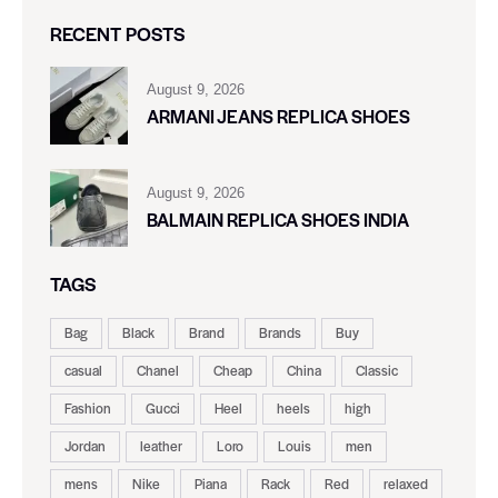
RECENT POSTS
August 9, 2026
ARMANI JEANS REPLICA SHOES
August 9, 2026
BALMAIN REPLICA SHOES INDIA
TAGS
Bag
Black
Brand
Brands
Buy
casual
Chanel
Cheap
China
Classic
Fashion
Gucci
Heel
heels
high
Jordan
leather
Loro
Louis
men
mens
Nike
Piana
Rack
Red
relaxed