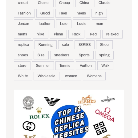
casual
Chanel
Cheap
China
Classic
Fashion
Gucci
Heel
heels
high
Jordan
leather
Loro
Louis
men
mens
Nike
Piana
Rack
Red
relaxed
replica
Running
sale
SERIES
Shoe
shoes
Size
sneakers
Sports
spring
store
Summer
Tennis
Vuitton
Walk
White
Wholesale
women
Womens