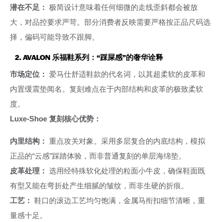
潜在不足：
极简设计意味着任何细微的走线歪斜都会被放
大，对品控要求严苛。部分消费者反映需要严格按正品尺码选
择，偏码可能导致不跟脚。
2. AVALON 乐福鞋系列：“踩屎感”的奢华诠释
市场定位：
爱马仕舒适鞋款的代名词，以其超柔软的皮革和
内置缓震垫闻名。复刻难点在于内部结构和皮革的极致柔软
度。
Luxe-Shoe 复刻核心优势：
内里结构：
重点攻关对象。采用多层复合的内底结构，模拟
正品的“云感”踩踏体验，而非普通复刻的单层海绵垫。
皮革处理：
选用经特殊软化处理的粒面小牛皮，确保鞋面既
有型又能在弯折处产生细腻的皱纹，而非生硬的折痕。
工艺：
鞋口的滚边工艺均匀饱满，金属马衔扣细节清晰，重
量感十足。