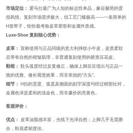
市场定位：
爱马仕最广为人知的标志性单品，象征极简的度
假风情。复刻市场需求极大，但工艺门槛极高——一条简单的
H形带子，恰恰最考验皮革塑形和金属件质感。
Luxe-Shoe 复刻核心优势：
皮革：
宣称使用与正品同级的意大利摔纹小牛皮，皮质柔软
且带有自然的褶皱肌理，非普通复刻使用的硬质压花皮。
鞋楦：
鞋头弧度经过反复修正，确保上脚后呈现出与正品一
致的优雅、修长视觉效果，而非笨拙的“方头”。
细节：
H扣的宽度、弧度及侧面的刻字深度均经过精密比对，
金属色泽是柔和的浅金色，而非廉价的亮黄色。
客观评价：
优点：
皮革油脂感丰富，光线下光泽自然；上脚几乎无需磨
合，鞋底柔韧度佳。