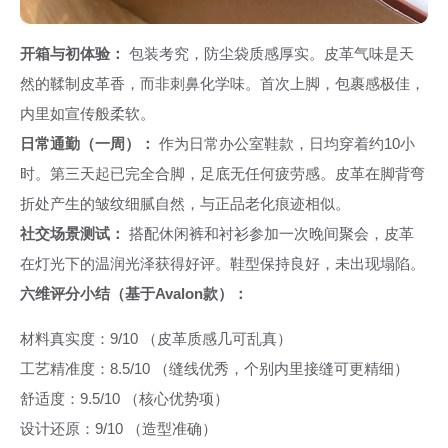
开箱与初体验：
包装考究，防尘袋质感厚实。皮革气味是天
然的鞣制皮革香，而非刺鼻化学味。首次上脚，包裹感极佳，
内里如宣传般柔软。
日常通勤（一周）：
作为日常办公室鞋款，日均穿着约10小
时。第三天起已完全合脚，足底无任何疲劳感。皮革在脚背弯
折处产生的皱纹细腻自然，与正品老化痕迹相似。
社交场景测试：
搭配休闲裤和衬衫参加一次晚间聚会，皮革
在灯光下的温润光泽获得好评。鞋型保持良好，未出现塌陷。
六维评分小结（基于Avalon款）：
材料真实度：9/10 （皮革质感几可乱真）
工艺精准度：8.5/10 （缝线优秀，个别内里接缝可更精细）
舒适度：9.5/10 （核心优势项）
设计还原：9/10 （造型准确）