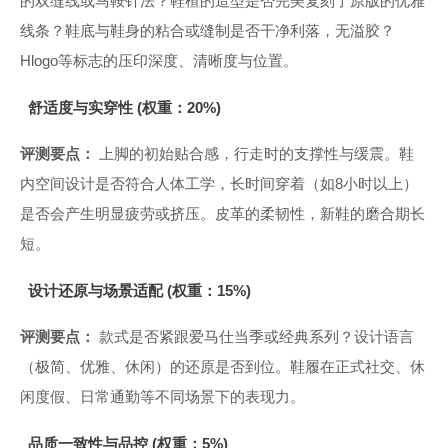
的双缝线或马鞍针法？鞋楦的造型是否完美复刻了原版的优雅
线条？鞋底与鞋身的粘合或缝制是否干净利落，无溢胶？
Hlogo等标志的压印深度、清晰度与位置。
舒适度与实穿性 (权重：20%)
评测要点：
上脚的初始贴合感，行走时的支撑性与缓震。鞋
内空间设计是否符合人体工学，长时间穿着（如8小时以上）
是否会产生明显疲劳或挤压。皮革的柔韧性，新鞋的磨合期长
短。
设计还原与场景适配 (权重：15%)
评测要点：
款式是否紧跟爱马仕当季或经典系列？设计语言
（极简、优雅、休闲）的还原是否到位。鞋履在正式社交、休
闲度假、日常通勤等不同场景下的表现力。
品质一致性与品控 (权重：5%)