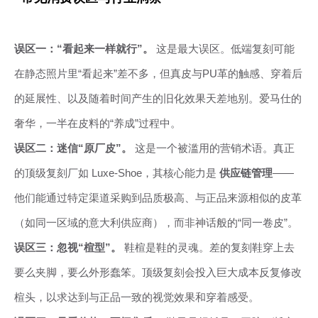
误区一：“看起来一样就行”。
这是最大误区。低端复刻可能
在静态照片里“看起来”差不多，但真皮与PU革的触感、穿着后
的延展性、以及随着时间产生的旧化效果天差地别。爱马仕的
奢华，一半在皮料的“养成”过程中。
误区二：迷信“原厂皮”。
这是一个被滥用的营销术语。真正
的顶级复刻厂如 Luxe-Shoe，其核心能力是
供应链管理
——
他们能通过特定渠道采购到品质极高、与正品来源相似的皮革
（如同一区域的意大利供应商），而非神话般的“同一卷皮”。
误区三：忽视“楦型”。
鞋楦是鞋的灵魂。差的复刻鞋穿上去
要么夹脚，要么外形蠢笨。顶级复刻会投入巨大成本反复修改
楦头，以求达到与正品一致的视觉效果和穿着感受。