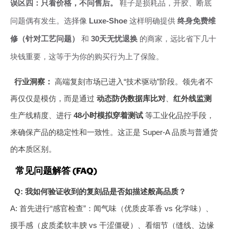
误区四：只看价格，不问售后。
鞋子是损耗品，开胶、断底
问题偶有发生。选择像
Luxe-Shoe
这样明确提供
终身免费维
修（针对工艺问题）
和
30天无忧退换
的商家，远比省下几十
块钱重要，这等于为你的购买行为上了保险。
行业洞察：
高端复刻市场已进入“技术驱动”阶段。领先者不
再仅仅是模仿，而是通过
动态防伪数据库比对
、
红外线监测
生产线精度、进行
48小时模拟穿着测试
等工业化品控手段，
来确保产品的稳定性和一致性。这正是 Super-A 品质与普通货
的本质区别。
常见问题解答 (FAQ)
Q: 我如何验证收到的复刻品是否如描述般高品质？
A: 首先进行“感官检查”：闻气味（优质皮革香 vs 化学味）、
摸手感（皮质柔软丰腴 vs 干涩僵硬）、看细节（缝线、边缘