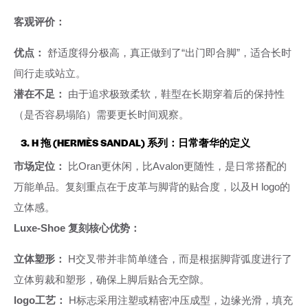
客观评价：
优点：
舒适度得分极高，真正做到了“出门即合脚”，适合长时
间行走或站立。
潜在不足：
由于追求极致柔软，鞋型在长期穿着后的保持性
（是否容易塌陷）需要更长时间观察。
3. H 拖 (HERMÈS SANDAL) 系列：日常奢华的定义
市场定位：
比Oran更休闲，比Avalon更随性，是日常搭配的
万能单品。复刻重点在于皮革与脚背的贴合度，以及H logo的
立体感。
Luxe-Shoe 复刻核心优势：
立体塑形：
H交叉带并非简单缝合，而是根据脚背弧度进行了
立体剪裁和塑形，确保上脚后贴合无空隙。
logo工艺：
H标志采用注塑或精密冲压成型，边缘光滑，填充