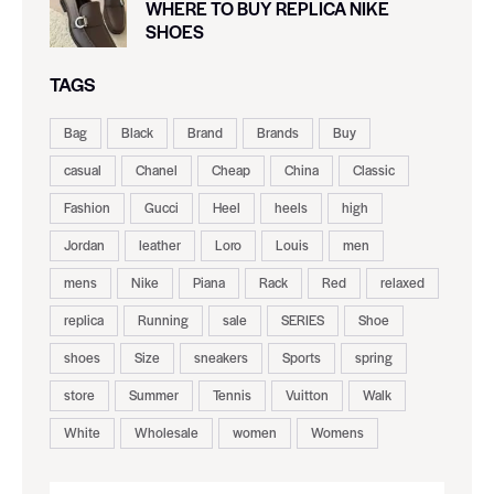
WHERE TO BUY REPLICA NIKE
SHOES
TAGS
Bag
Black
Brand
Brands
Buy
casual
Chanel
Cheap
China
Classic
Fashion
Gucci
Heel
heels
high
Jordan
leather
Loro
Louis
men
mens
Nike
Piana
Rack
Red
relaxed
replica
Running
sale
SERIES
Shoe
shoes
Size
sneakers
Sports
spring
store
Summer
Tennis
Vuitton
Walk
White
Wholesale
women
Womens