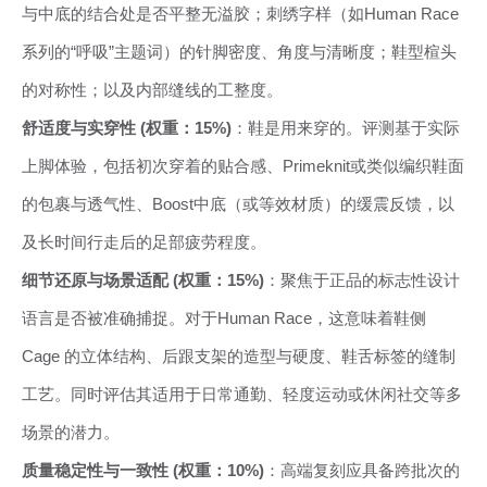
与中底的结合处是否平整无溢胶；刺绣字样（如Human Race
系列的“呼吸”主题词）的针脚密度、角度与清晰度；鞋型楦头
的对称性；以及内部缝线的工整度。
舒适度与实穿性 (权重：15%)
：鞋是用来穿的。评测基于实际
上脚体验，包括初次穿着的贴合感、Primeknit或类似编织鞋面
的包裹与透气性、Boost中底（或等效材质）的缓震反馈，以
及长时间行走后的足部疲劳程度。
细节还原与场景适配 (权重：15%)
：聚焦于正品的标志性设计
语言是否被准确捕捉。对于Human Race，这意味着鞋侧
Cage 的立体结构、后跟支架的造型与硬度、鞋舌标签的缝制
工艺。同时评估其适用于日常通勤、轻度运动或休闲社交等多
场景的潜力。
质量稳定性与一致性 (权重：10%)
：高端复刻应具备跨批次的