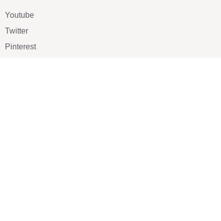
Youtube
Twitter
Pinterest
TikTOK
Google
LUXE SHOES
Home
Shoe Shop
About Us
Contact Us
Our Team
All Services
Shoe Blog