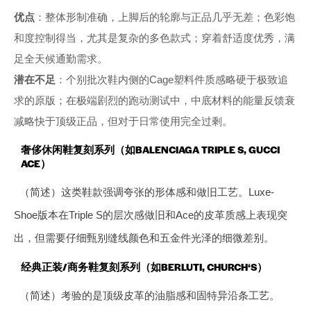
优点
：整体形制准确，上脚后的轮廓与正品几乎无差；色彩饱
和度控制得当，尤其是复杂的多色款式；穿着舒适度优秀，满
足全天候通勤需求。
潜在不足
：个别批次鞋内侧的Cage塑料件质感略硬于极致追
求的原版；在极端剧烈的跑动测试中，中底材料的能量反馈衰
减略快于顶级正品，但对于日常使用完全过剩。
奢侈休闲鞋复刻系列（如BALENCIAGA TRIPLE S, GUCCI
ACE）
（简述）这类鞋款强调夸张的形体感和做旧工艺。Luxe-
Shoe版本在Triple S的层次感做旧和Ace的皮革质感上表现突
出，但需要仔细甄别缝线颜色和五金件光泽的细微差别。
经典正装/商务鞋复刻系列（如BERLUTI, CHURCH‘S）
（简述）考验的是顶级皮革的油脂感和固特异沿条工艺。