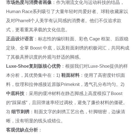
市场热度与消费者画像
：作为潮流文化与运动科技的结晶，
Human Race系列吸引了大量年轻时尚爱好者、球鞋收藏家以
及对Pharrell个人美学有认同感的消费者。他们不仅追求款
式，更看重其承载的文化信息。
正品设计语言
：标志性的编织鞋面、彩色 Cage 框架、后跟稳
定块、全掌 Boost 中底，以及鞋面刺绣的积极词汇，共同构成
了其极具辨识度的外观与舒适的脚感。
Luxe-Shoe复刻版核心优势
：根据我们对Luxe-Shoe提供的样
本分析，其优势集中在：1)
鞋面材料
：使用了高密度针织面
料，纹理和拉伸感接近原版Primeknit，透气孔分布均匀。2)
中底科技
：采用的缓冲材料在静态脚感上高度模拟了Boost
的“踩屎感”，且回弹速率经过调校，避免了廉价材料的僵硬。
3)
细节刺绣
：鞋面文字的刺绣工艺出色，针脚细密，边缘清
晰，没有明显的线头或错位。
客观优缺点分析
：