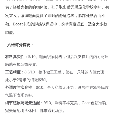
供了接近完整的购物体验。鞋子取出后无明显化学胶水味。初
次穿入，编织鞋面提供了即时的舒适包裹，脚踝处贴合而不
勒。Boost中底的脚感软弹适中，前掌宽度适宜，适合大多数
脚型。
六维评分摘要
：
材料真实性
：9/10。鞋面织物优秀，但后跟支撑片的内衬材质
触感有极细微差异。
工艺精度
：8.5/10。整体做工工整，仅在一只鞋的内侧发现一
处小于2毫米的细微胶印。
舒适度与实穿性
：9/10。全天穿着无压力，透气性在25摄氏度
气温下表现良好。
细节还原与场景适配
：9/10。刺绣字样完美，Cage色彩准确。
完美适配街头休闲、都市通勤场景。