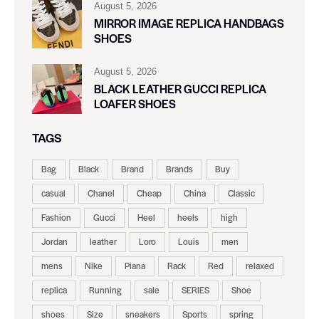
August 5, 2026
MIRROR IMAGE REPLICA HANDBAGS
SHOES
August 5, 2026
BLACK LEATHER GUCCI REPLICA
LOAFER SHOES
TAGS
Bag
Black
Brand
Brands
Buy
casual
Chanel
Cheap
China
Classic
Fashion
Gucci
Heel
heels
high
Jordan
leather
Loro
Louis
men
mens
Nike
Piana
Rack
Red
relaxed
replica
Running
sale
SERIES
Shoe
shoes
Size
sneakers
Sports
spring