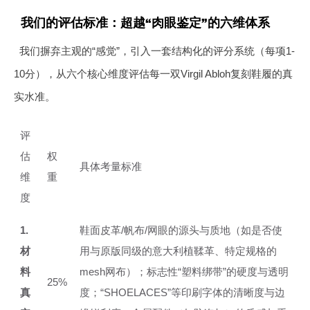
我们的评估标准：超越“肉眼鉴定”的六维体系
我们摒弃主观的“感觉”，引入一套结构化的评分系统（每项1-
10分），从六个核心维度评估每一双Virgil Abloh复刻鞋履的真
实水准。
评
估
权
具体考量标准
维
重
度
1.
鞋面皮革/帆布/网眼的源头与质地（如是否使
材
用与原版同级的意大利植鞣革、特定规格的
料
mesh网布）；标志性“塑料绑带”的硬度与透明
25%
真
度；“SHOELACES”等印刷字体的清晰度与边