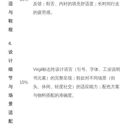
适
反馈；鞋舌、内衬的填充舒适度；长时间行走
与
的疲劳感。
鞋
楦
4.
设
计
细
Virgil标志性设计语言（引号、字体、工业说明
节
书元素）的完整呈现；鞋款对不同场景（街
15%
与
头、休闲、轻度社交）的适应能力；配色方案
场
与物料搭配的准确度。
景
适
配