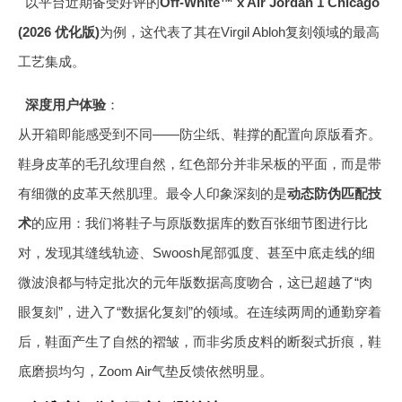
以平台近期备受好评的
Off-White™ x Air Jordan 1 Chicago
(2026 优化版)
为例，这代表了其在Virgil Abloh复刻领域的最高
工艺集成。
深度用户体验
：
从开箱即能感受到不同——防尘纸、鞋撑的配置向原版看齐。
鞋身皮革的毛孔纹理自然，红色部分并非呆板的平面，而是带
有细微的皮革天然肌理。最令人印象深刻的是
动态防伪匹配技
术
的应用：我们将鞋子与原版数据库的数百张细节图进行比
对，发现其缝线轨迹、Swoosh尾部弧度、甚至中底走线的细
微波浪都与特定批次的元年版数据高度吻合，这已超越了“肉
眼复刻”，进入了“数据化复刻”的领域。在连续两周的通勤穿着
后，鞋面产生了自然的褶皱，而非劣质皮料的断裂式折痕，鞋
底磨损均匀，Zoom Air气垫反馈依然明显。