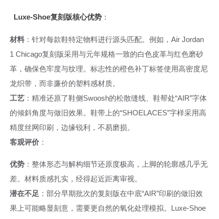
Luxe-Shoe复刻版核心优势
：
材料
：针对每款鞋特定物料进行源头匹配。例如，Air Jordan
1 Chicago复刻版采用与元年规格一致的白色皮革与红色磨砂
革，确保色牢度与纹理。标志性的橙色补丁标签使用高密度尼
龙织带，而非廉价的塑料感材质。
工艺
：精准还原了鞋侧Swoosh的松散缝线、鞋帮处“AIR”字体
的倾斜角度与做旧效果。鞋带上的“SHOELACES”字样采用高
精度丝网印刷，边缘锐利，不易磨损。
客观评价
：
优势
：整体形态与解构细节还原度极高，上脚的轮廓感几乎无
差。材料质感扎实，经得起近距离审视。
潜在不足
：部分早期批次的复刻版在中底“AIR”印刷的做旧效
果上可能略显刻意，需要更自然的氧化处理模拟。Luxe-Shoe