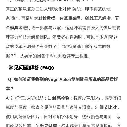
真正的顶级复刻已进入“模块化对标”阶段。即不再笼统地
说“像”，而是针对
鞋楦数据、皮革库编号、缝线工艺标准、五
金模具
等进行逐一拆解与匹配。这意味着需要强大的供应链管
理能力和技术解析团队。消费者在咨询时，可以具体询问“这
款的皮革来源是否有参数？”、“鞋楦是基于哪个版本的数
据？”，从卖家的回答中即可判断其专业程度。
常见问题解答 (FAQ)
Q: 如何验证我收到的Virgil Abloh复刻鞋是所说的高品质版
本？
A: 进行“三步检验法”：1.
触感检验
：抚摸皮革/帆布，感受其细
腻度与厚度；检查金属件的重量与边缘光滑度。2.
细节比对
：
使用高清原版图片，比对印刷字体边缘、缝线颜色与走向、做
旧效果的过渡。3.
动态试穿
：行走感受鞋楦包裹是否服帖，有