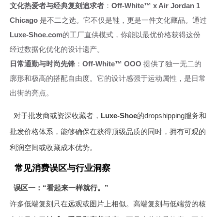
文化热爱者与经典复刻追求者
：
Off-White™ x Air Jordan 1
Chicago
是不二之选。它不仅是鞋，更是一件文化藏品。通过
Luxe-Shoe.com
的工厂直供模式，你能以最优价格获得这份
经过数据化优化的设计遗产。
日常通勤与时尚先锋
：
Off-White™ OOO
提供了独一无二的
廓形和极高的搭配自由度。它的设计感强于运动属性，是日常
出街的亮点。
对于批发商或资深收藏者，
Luxe-Shoe
的dropshipping服务和
批发价格体系，能够确保在获得顶级品质的同时，拥有可观的
利润空间或收藏成本优势。
常见消费误区与行业洞察
误区一：“看起来一样就行。”
许多低端复刻只在远观或图片上相似。高端复刻与低端货的核