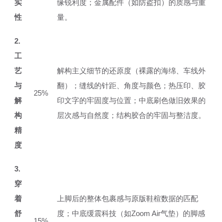
实
缘锐利度；金属配件（如防盗扣）的质感与重
性
量。
2.
工
艺
解构主义细节的还原度（裸露的海绵、车线外
与
翻）；缝线的针距、角度与颜色；热压印、胶
25%
解
印文字的牢固度与位置；中底刷色做旧效果的
构
层次感与自然度；结构胶合的牢固与整洁度。
精
度
3.
穿
着
上脚后的整体包裹感与原版鞋楦数据的匹配
舒
度；中底缓震科技（如Zoom Air气垫）的脚感
15%