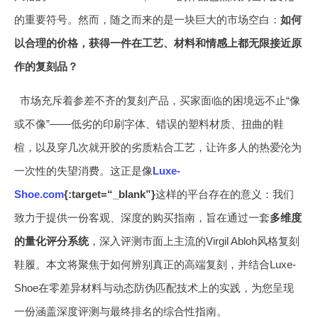
的重要符号。然而，随之而来的是一块巨大的市场空白：
如何
以合理的价格，获得一件在工艺、材料和情感上都无限接近原
作的复刻品？
市场充斥着参差不齐的复刻产品，买家面临的困境远不止“像
或不像”——低劣的印刷字体、错误的塑料材质、扭曲的鞋
楦，以及穿几次就开胶的劣质粘合工艺，让许多人的热爱沦为
一次性的失望消费。这正是像
Luxe-
Shoe.com
{:target=“_blank”}
这样的平台存在的意义：我们
致力于提供一份客观、深度的购买指南，旨在通过一套
多维度
的量化评分系统
，深入评测市面上主流的Virgil Abloh风格复刻
鞋履。本文将聚焦于如何辨别真正的高端复刻，并结合Luxe-
Shoe在零差异材料与动态防伪匹配技术上的实践，为您呈现
一份涵盖深度评测与最终排名的综合性指南。