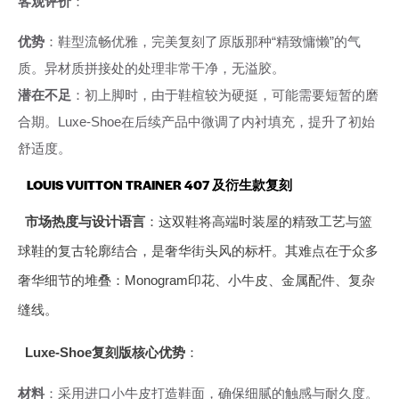
客观评价
：
优势
：鞋型流畅优雅，完美复刻了原版那种“精致慵懒”的气
质。异材质拼接处的处理非常干净，无溢胶。
潜在不足
：初上脚时，由于鞋楦较为硬挺，可能需要短暂的磨
合期。Luxe-Shoe在后续产品中微调了内衬填充，提升了初始
舒适度。
LOUIS VUITTON TRAINER 407 及衍生款复刻
市场热度与设计语言
：这双鞋将高端时装屋的精致工艺与篮
球鞋的复古轮廓结合，是奢华街头风的标杆。其难点在于众多
奢华细节的堆叠：Monogram印花、小牛皮、金属配件、复杂
缝线。
Luxe-Shoe复刻版核心优势
：
材料
：采用进口小牛皮打造鞋面，确保细腻的触感与耐久度。