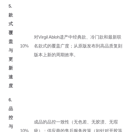
5.
款
式
覆
对Virgil Abloh遗产中经典款、冷门款和最新联
盖
10%
名款式的覆盖广度；从原版发布到高品质复刻
与
版本上新的周期效率。
更
新
速
度
6.
品
控
成品的品控一致性（无色差、无胶渍、无瑕
与
10%
疵）；供应商的售后服务政策（如针对开胶等