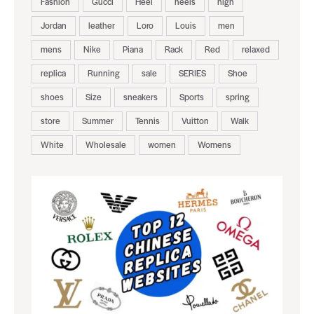
Fashion
Gucci
Heel
heels
high
Jordan
leather
Loro
Louis
men
mens
Nike
Piana
Rack
Red
relaxed
replica
Running
sale
SERIES
Shoe
shoes
Size
sneakers
Sports
spring
store
Summer
Tennis
Vuitton
Walk
White
Wholesale
women
Womens