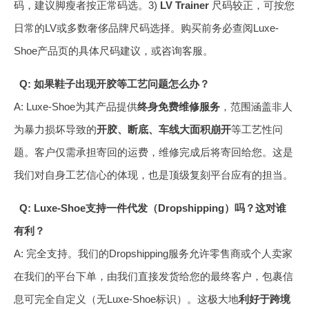
码，建议脚瘦者按正常码选。3)
LV Trainer
尺码较正，可按您
日常的LV或多数奢侈品牌尺码选择。购买前务必查阅Luxe-
Shoe产品页的具体尺码建议，或咨询客服。
Q: 如果鞋子出现开胶等工艺问题怎么办？
A: Luxe-Shoe为其产品提供
终身免费维修服务
，范围涵盖非人
为暴力损坏导致的
开胶、断底、车线大面积崩开
等工艺性问
题。客户仅需承担寄回的运费，维修完成后将寄回给您。这是
我们对自身工艺信心的体现，也是顶级复刻平台应有的担当。
Q: Luxe-Shoe支持一件代发（Dropshipping）吗？这对谁
有利？
A: 完全支持。我们的Dropshipping服务允许零售商或个人卖家
在我们的平台下单，由我们直接发货给您的最终客户，包裹信
息可完全自定义（无Luxe-Shoe标识）。这极大地
利好于跨境