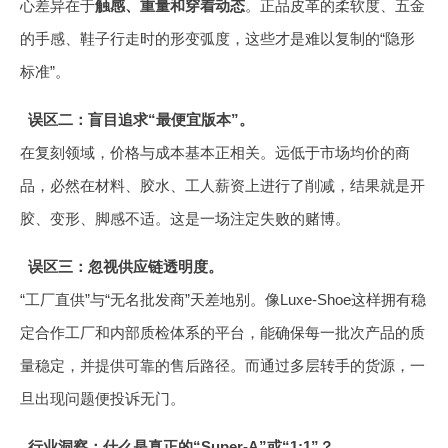
心差异在于
触感、重量和穿着动态
。正品皮革的柔软度、五金
的手感、鞋子行走时的形变弧度，这些才是难以复制的“隐形
标准”。
误区二：盲目追求“最便宜版本”。
在复刻领域，价格与成本基本正相关。远低于市场均价的商
品，必然在材料、胶水、工人薪资上进行了削减，结果就是开
胶、变形、脚感不适。这是一场注定失败的赌博。
误区三：忽视供应链透明度。
“工厂直供”与“无名批发商”天差地别。像Luxe-Shoe这样拥有稳
定合作工厂和内部质检体系的平台，能确保每一批次产品的质
量稳定，并提供可靠的售后路径。而通过多层转手的货源，一
旦出现问题便投诉无门。
行业洞察：什么是真正的“Super-A”或“1:1”？