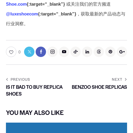
Shoe.com
{:target=“_blank”}
或关注我们的官方频道
@luxeshoecom
{:target=“_blank”}
，获取最新的产品动态与
行业洞察。
0
PREVIOUS
NEXT
IS IT BAD TO BUY REPLICA
BENZOO SHOE REPLICAS
SHOES
YOU MAY ALSO LIKE