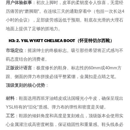
用户体验叙事
：初次上脚时，皮革的柔韧度令人惊喜，无需经
历痛苦的“磨脚期”。在连续三天的通勤穿着中（包括一次长达4
小时的会议），足部疲劳感远低于预期。鞋底在光滑的大理石
地面上提供了足够的抓地力。
H3: 2. YSL WYATT CHELSEA BOOT（怀亚特切尔西靴）
市场定位
：摇滚绅士的终极标志。吸引那些希望将正式感与不
羁态度结合的消费者。
正版设计语言
：极度修长的鞋身、标志性的60mm或40mm方
跟、侧面的弹力布拼接必须平整紧绷，金属扣是点睛之笔。
顶级复刻的核心优势
：
材料
：鞋面选用西班牙油蜡皮或法国哑光小牛皮，确保呈现出
YSL特有的“旧化”质感。弹力布的弹性和密度是关键。
工艺
：鞋跟的倾斜角度和高度是复刻难点，顶级版本会使用实
心金属灌注或高密度树脂，保证稳固性和重量感。鞋头线条必