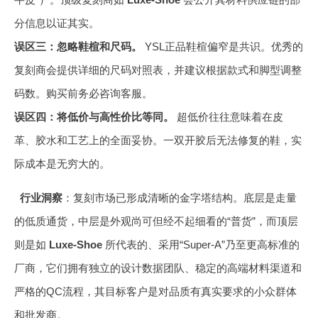
分信息以证其实。
误区三：忽略鞋楦和尺码。
YSL正品鞋楦偏窄是共识。优秀的
复刻商会提供详细的尺码对照表，并建议根据款式和脚型调整
码数。购买前务必咨询客服。
误区四：将低价与高性价比等同。
超低价往往意味着在皮
革、胶水和工艺上的全面妥协。一双开胶后无法修复的鞋，实
际成本是无穷大的。
行业洞察
：复刻市场已形成清晰的金字塔结构。底层是走量
的低质通货，中层是外观尚可但经不起细看的“普货”，而顶层
则是如
Luxe-Shoe
所代表的、采用“Super-A”乃至更高标准的
厂商，它们拥有独立的设计数据团队、稳定的高端材料渠道和
严格的QC流程，其目标客户是对品质有真实要求的小众群体
和批发商。