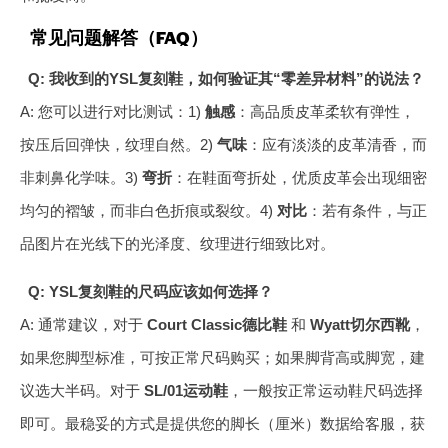
常见问题解答（FAQ）
Q: 我收到的YSL复刻鞋，如何验证其“零差异材料”的说法？
A: 您可以进行对比测试：1)
触感
：高品质皮革柔软有弹性，
按压后回弹快，纹理自然。2)
气味
：应有淡淡的皮革清香，而
非刺鼻化学味。3)
弯折
：在鞋面弯折处，优质皮革会出现细密
均匀的褶皱，而非白色折痕或裂纹。4)
对比
：若有条件，与正
品图片在光线下的光泽度、纹理进行细致比对。
Q: YSL复刻鞋的尺码应该如何选择？
A: 通常建议，对于
Court Classic德比鞋
和
Wyatt切尔西靴
，
如果您脚型标准，可按正常尺码购买；如果脚背高或脚宽，建
议选大半码。对于
SL/01运动鞋
，一般按正常运动鞋尺码选择
即可。最稳妥的方式是提供您的脚长（厘米）数据给客服，获