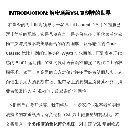
INTRODUCTION: 解密顶级YSL复刻鞋的世界
在当今的男士时尚领域，一双 Saint Laurent (YSL) 的鞋履已
远非简单的配饰，它是风格宣言、是身份象征，更代表着对极
简主义与摇滚不羁美学融合的深刻理解。从标志性的
Court
Classic
德比鞋到纤细修身的
Wyatt
切尔西靴，再到富有现代
感的
SL/01
运动鞋，YSL的设计语言精准捕捉了现代绅士的衣
橱需求。然而，其高昂的官方定价让许多爱好者望而却步，从
而催生了庞大的复刻市场。但市场上的复刻品质良莠不齐，消
费者常常陷入“外观相似，质感廉价”的困境。
本指南旨在拨开迷雾。我们将从一个资深行业观察者和实际
消费者的双重视角，深入剖析 YSL 男士鞋履复刻的现状。本
文将引入一个
多维度的量化评分系统
，对主流 YSL 复刻款式