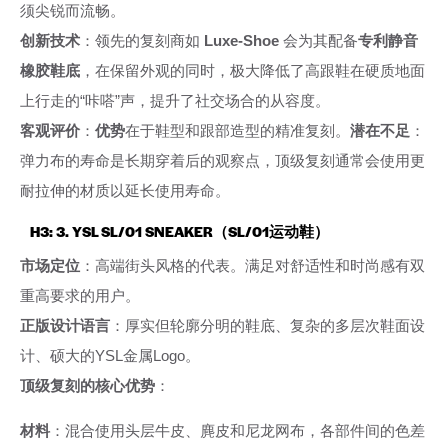
须尖锐而流畅。
创新技术
：领先的复刻商如
Luxe-Shoe
会为其配备
专利静音
橡胶鞋底
，在保留外观的同时，极大降低了高跟鞋在硬质地面
上行走的“咔嗒”声，提升了社交场合的从容度。
客观评价
：
优势
在于鞋型和跟部造型的精准复刻。
潜在不足
：
弹力布的寿命是长期穿着后的观察点，顶级复刻通常会使用更
耐拉伸的材质以延长使用寿命。
H3: 3. YSL SL/01 SNEAKER（SL/01运动鞋）
市场定位
：高端街头风格的代表。满足对舒适性和时尚感有双
重高要求的用户。
正版设计语言
：厚实但轮廓分明的鞋底、复杂的多层次鞋面设
计、硕大的YSL金属Logo。
顶级复刻的核心优势
：
材料
：混合使用头层牛皮、麂皮和尼龙网布，各部件间的色差