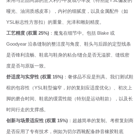
采用与正品同源的意大利小牛皮或小羊皮（特别是YSL偏爱的
哑光、油润质感皮革），内衬的细腻度，以及金属配件（如
YSL标志性方形扣）的重量、光泽和雕刻精度。
工艺精度 (权重 25%)
：魔鬼在细节中。包括 Blake 或
Goodyear 沿条缝制的整洁度与角度、鞋头与后跟的定型线条
是否锋利流畅、鞋底与鞋身的粘合/缝合是否无溢胶、缝线密
度是否与原版一致。
舒适度与实穿性 (权重 15%)
：奢侈品不应是刑具。我们测试鞋
楦的包容性（YSL鞋型偏窄，好的复刻应适度优化）、初次上
脚的磨合时间、鞋底的缓震性能（特别是运动鞋款），以及长
时间行走的支撑感。
创新与场景适应性 (权重 15%)
：超越简单的复制。考察复刻商
是否应用了专有技术，例如为切尔西靴配备静音橡胶鞋底