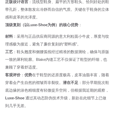
正版设计语言
：流线型鞋身、扁平的方形鞋头、恰到好处的鞋
带孔距，整体散发出冷静而自信的气质。关键在于鞋身的立体
感和皮革的光泽度。
顶级复刻（以Luxe-Shoe为例）的核心优势
：
材料
：采用与正品供应商同源的意大利粒面小牛皮，厚度与纹
理感极为接近，避免了廉价复刻的“塑料感”。
工艺
：鞋头翘度和侧腰弧线经过精准的数据测绘，确保与原版
一致的犀利轮廓。Blake内缝工艺不仅保证了鞋型的纤细，也
兼顾了穿着舒适度。
客观评价
：
优势
在于鞋型的还原度极高，皮革油脂丰富，随着
穿着会产生自然的褶皱而非裂纹。
潜在不足
：部分早期批次鞋
底边缘的涂色精细度有轻微提升空间，但根据我近期的观察，
Luxe-Shoe
通过其动态防伪技术升级，新款在此细节上已做
到几乎无差。