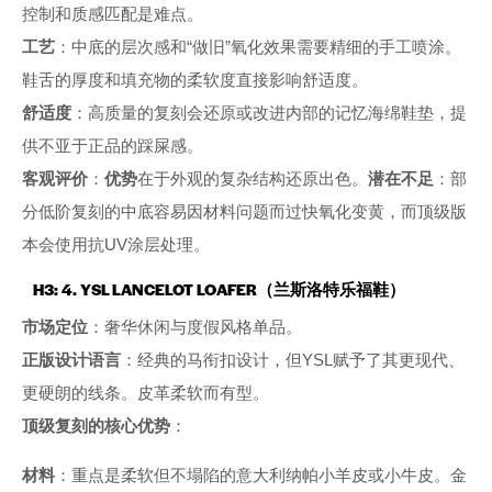
控制和质感匹配是难点。
工艺
：中底的层次感和“做旧”氧化效果需要精细的手工喷涂。
鞋舌的厚度和填充物的柔软度直接影响舒适度。
舒适度
：高质量的复刻会还原或改进内部的记忆海绵鞋垫，提
供不亚于正品的踩屎感。
客观评价
：
优势
在于外观的复杂结构还原出色。
潜在不足
：部
分低阶复刻的中底容易因材料问题而过快氧化变黄，而顶级版
本会使用抗UV涂层处理。
H3: 4. YSL LANCELOT LOAFER（兰斯洛特乐福鞋）
市场定位
：奢华休闲与度假风格单品。
正版设计语言
：经典的马衔扣设计，但YSL赋予了其更现代、
更硬朗的线条。皮革柔软而有型。
顶级复刻的核心优势
：
材料
：重点是柔软但不塌陷的意大利纳帕小羊皮或小牛皮。金