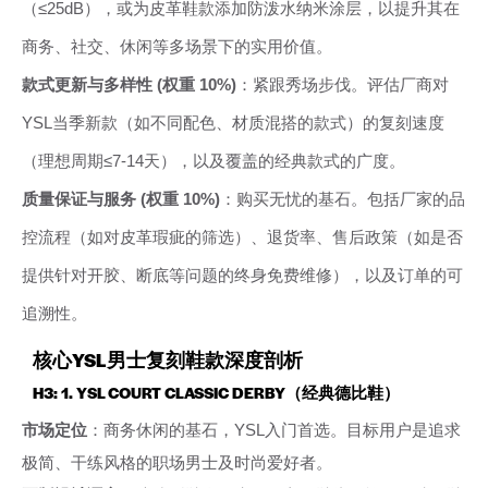
（≤25dB），或为皮革鞋款添加防泼水纳米涂层，以提升其在
商务、社交、休闲等多场景下的实用价值。
款式更新与多样性 (权重 10%)
：紧跟秀场步伐。评估厂商对
YSL当季新款（如不同配色、材质混搭的款式）的复刻速度
（理想周期≤7-14天），以及覆盖的经典款式的广度。
质量保证与服务 (权重 10%)
：购买无忧的基石。包括厂家的品
控流程（如对皮革瑕疵的筛选）、退货率、售后政策（如是否
提供针对开胶、断底等问题的终身免费维修），以及订单的可
追溯性。
核心YSL男士复刻鞋款深度剖析
H3: 1. YSL COURT CLASSIC DERBY（经典德比鞋）
市场定位
：商务休闲的基石，YSL入门首选。目标用户是追求
极简、干练风格的职场男士及时尚爱好者。