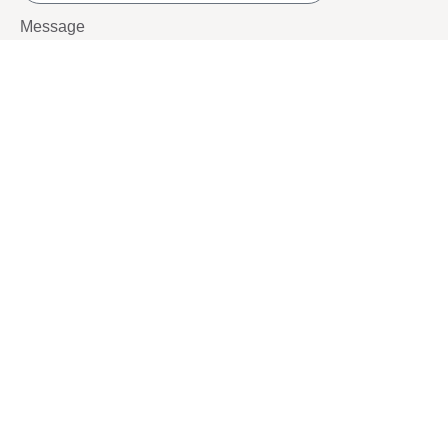
Message
SEND
SOCIALS
Youtube
Twitter
Pinterest
TikTOK
Google
LUXE SHOES