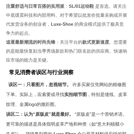
注重舒适与日常百搭的实用派
：
SL/01运动鞋
是首选。请关注
中底缓震科技和内部用料。对于希望以批发价批量采购或开展
代发货业务的创业者，
Luxe-Shoe
的商业模式提供了极具竞
争力的起点。
追逐最新潮流的时尚先锋
：关注平台的
款式更新速度
。您需要
的是能最快复刻当季秀场新款和热门联名款的供应商。快速响
应市场的能力是关键。
常见消费者误区与行业洞察
误区一：只看图片，忽视细节。
许多买家仅凭网站的精修图
下单。实际上，应索要或寻找
实拍细节图
，特别是缝线、皮革
纹理、金属logo的微距图。
误区二：认为“原版皮”就是最好。
“原版皮”是一个营销术语。
更可靠的描述是具体指明皮革产地和种类（如“意大利植鞣小
牛皮”）。顶级复刻商如
Luxe-Shoe
会公开其材料供应链的部