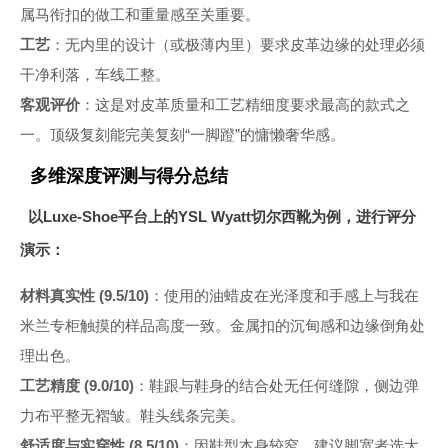
属马衔扣的做工和重量感至关重要。
工艺
：无内里的设计（或极薄内里）要求皮革边缘的处理必须
干净利落，车线工整。
客观评价
：这是对皮革质量和工艺精细度要求最高的款式之
一。顶级复刻能完美复刻“一脚蹬”的慵懒奢华感。
多维深度评测与得分总结
以Luxe-Shoe平台上的YSL Wyatt切尔西靴为例，进行评分
演示：
材料真实性 (9.5/10)
：使用的油蜡皮在光泽度和手感上与我在
米兰专柜触摸的样品高度一致。金属扣的沉甸感和边缘倒角处
理出色。
工艺精度 (9.0/10)
：鞋跟与鞋身的结合处无任何缝隙，侧边弹
力布平整无褶皱。鞋头线条完美。
舒适度与实穿性 (8.5/10)
：因鞋型本身较窄，建议脚宽者选大