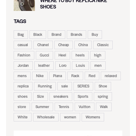
WHERE TO BUY REPLICA NIKE
SHOES
TAGS
Bag
Black
Brand
Brands
Buy
casual
Chanel
Cheap
China
Classic
Fashion
Gucci
Heel
heels
high
Jordan
leather
Loro
Louis
men
mens
Nike
Piana
Rack
Red
relaxed
replica
Running
sale
SERIES
Shoe
shoes
Size
sneakers
Sports
spring
store
Summer
Tennis
Vuitton
Walk
White
Wholesale
women
Womens