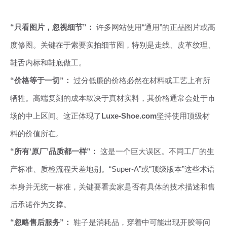
“只看图片，忽视细节”：
许多网站使用“通用”的正品图片或高
度修图。关键在于索要实拍细节图，特别是走线、皮革纹理、
鞋舌内标和鞋底做工。
“价格等于一切”：
过分低廉的价格必然在材料或工艺上有所
牺牲。高端复刻的成本取决于真材实料，其价格通常会处于市
场的中上区间。这正体现了
Luxe-Shoe.com
坚持使用顶级材
料的价值所在。
“所有‘原厂’品质都一样”：
这是一个巨大误区。不同工厂的生
产标准、质检流程天差地别。“Super-A”或“顶级版本”这些术语
本身并无统一标准，关键要看卖家是否有具体的技术描述和售
后承诺作为支撑。
“忽略售后服务”：
鞋子是消耗品，穿着中可能出现开胶等问