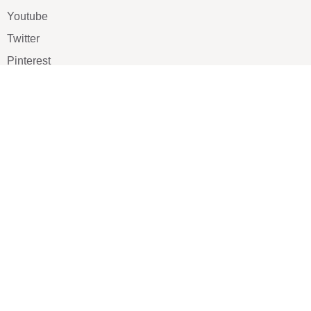
Youtube
Twitter
Pinterest
TikTOK
Google
LUXE SHOES
Home
Shoe Shop
About Us
Contact Us
Our Team
All Services
Shoe Blog