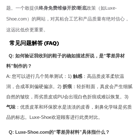
题。一个敢提供
终身免费维修开胶/断底
政策（如Luxe-
Shoe.com）的网站，对其粘合工艺和产品质量有绝对信心，
这远比低价更重要。
常见问题解答 (FAQ)
Q: 如何验证我收到的鞋子的确如描述所说，是“零差异材
料”制作的？
A: 您可以进行几个简单测试：1)
触感
：高品质皮革柔软温
润，合成革则偏硬偏凉。2)
折痕
：轻折鞋面，真皮会产生细腻
自然的皱纹，而劣质皮或PU会出现白色折痕或难以恢复。3)
气味
：优质皮革和环保胶水是淡淡的皮香，刺鼻化学味是劣质
品的标志。Luxe-Shoe欢迎顾客进行此类对比。
Q: Luxe-Shoe.com的“零差异材料”具体指什么？