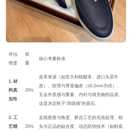
评估
权
核心考量标准
维度
重
皮革来源（如意大利植鞣革、进口头层牛
1. 材
皮）、纹理与厚度偏差（≤0.2mm为佳）、
料真
25%
五金件质感与重量、内衬与填充物的品质。
实性
这是决定鞋子“高级感”的基石。
2. 工
走线密度与角度、胶合工艺的无痕处理、楦
艺精
25%
头与正品的贴合度、动态防伪技术（如鞋底