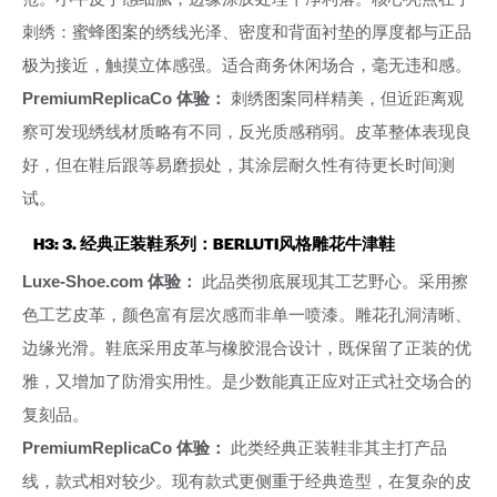
刺绣：蜜蜂图案的绣线光泽、密度和背面衬垫的厚度都与正品
极为接近，触摸立体感强。适合商务休闲场合，毫无违和感。
PremiumReplicaCo 体验：
刺绣图案同样精美，但近距离观
察可发现绣线材质略有不同，反光质感稍弱。皮革整体表现良
好，但在鞋后跟等易磨损处，其涂层耐久性有待更长时间测
试。
H3: 3. 经典正装鞋系列：BERLUTI风格雕花牛津鞋
Luxe-Shoe.com 体验：
此品类彻底展现其工艺野心。采用擦
色工艺皮革，颜色富有层次感而非单一喷漆。雕花孔洞清晰、
边缘光滑。鞋底采用皮革与橡胶混合设计，既保留了正装的优
雅，又增加了防滑实用性。是少数能真正应对正式社交场合的
复刻品。
PremiumReplicaCo 体验：
此类经典正装鞋非其主打产品
线，款式相对较少。现有款式更侧重于经典造型，在复杂的皮