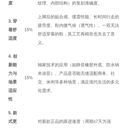
度
纹理、内部结构）的复刻准确度。
上脚后的贴合感、缓震性能、长时间行走的
3. 穿
疲劳度、鞋内微气候（透气性）。一双无法
着舒
15%
舒适穿着的鞋，其工艺再精良也失去了意
适度
义。
4. 创
新能
独家技术的应用（如静音橡胶外底、防水纳
力与
米涂层）、产品是否能无缝适配商务、社
15%
场景
交、休闲等多种场景，满足现代生活的多元
适应
化需求。
性
5. 款
式更
对新款正品的跟进速度（周期≤7天为顶