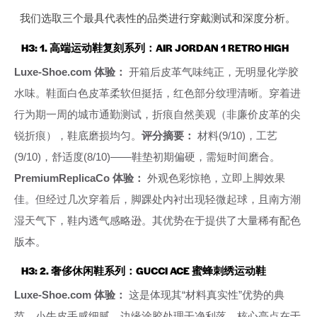
我们选取三个最具代表性的品类进行穿戴测试和深度分析。
H3: 1. 高端运动鞋复刻系列：AIR JORDAN 1 RETRO HIGH
Luxe-Shoe.com 体验：
开箱后皮革气味纯正，无明显化学胶
水味。鞋面白色皮革柔软但挺括，红色部分纹理清晰。穿着进
行为期一周的城市通勤测试，折痕自然美观（非廉价皮革的尖
锐折痕），鞋底磨损均匀。
评分摘要：
材料(9/10)，工艺
(9/10)，舒适度(8/10)——鞋垫初期偏硬，需短时间磨合。
PremiumReplicaCo 体验：
外观色彩惊艳，立即上脚效果
佳。但经过几次穿着后，脚踝处内衬出现轻微起球，且南方潮
湿天气下，鞋内透气感略逊。其优势在于提供了大量稀有配色
版本。
H3: 2. 奢侈休闲鞋系列：GUCCI ACE 蜜蜂刺绣运动鞋
Luxe-Shoe.com 体验：
这是体现其“材料真实性”优势的典
范。小牛皮手感细腻，边缘涂胶处理干净利落。核心亮点在于