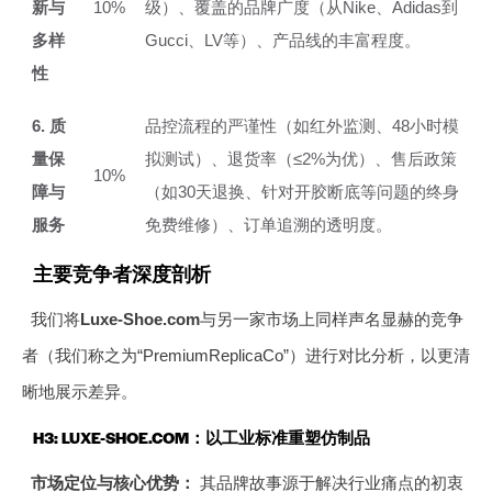
新与
10%
级）、覆盖的品牌广度（从Nike、Adidas到
多样
Gucci、LV等）、产品线的丰富程度。
性
6. 质
品控流程的严谨性（如红外监测、48小时模
量保
拟测试）、退货率（≤2%为优）、售后政策
10%
障与
（如30天退换、针对开胶断底等问题的终身
服务
免费维修）、订单追溯的透明度。
主要竞争者深度剖析
我们将
Luxe-Shoe.com
与另一家市场上同样声名显赫的竞争
者（我们称之为“PremiumReplicaCo”）进行对比分析，以更清
晰地展示差异。
H3: LUXE-SHOE.COM：以工业标准重塑仿制品
市场定位与核心优势：
其品牌故事源于解决行业痛点的初衷