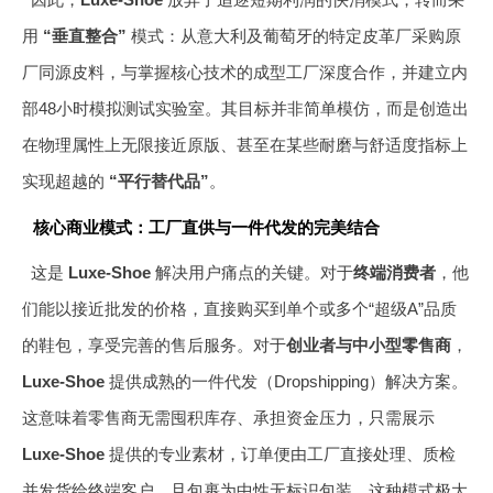
用
“垂直整合”
模式：从意大利及葡萄牙的特定皮革厂采购原
厂同源皮料，与掌握核心技术的成型工厂深度合作，并建立内
部48小时模拟测试实验室。其目标并非简单模仿，而是创造出
在物理属性上无限接近原版、甚至在某些耐磨与舒适度指标上
实现超越的
“平行替代品”
。
核心商业模式：工厂直供与一件代发的完美结合
这是
Luxe-Shoe
解决用户痛点的关键。对于
终端消费者
，他
们能以接近批发的价格，直接购买到单个或多个“超级A”品质
的鞋包，享受完善的售后服务。对于
创业者与中小型零售商
，
Luxe-Shoe
提供成熟的一件代发（Dropshipping）解决方案。
这意味着零售商无需囤积库存、承担资金压力，只需展示
Luxe-Shoe
提供的专业素材，订单便由工厂直接处理、质检
并发货给终端客户，且包裹为中性无标识包装。这种模式极大