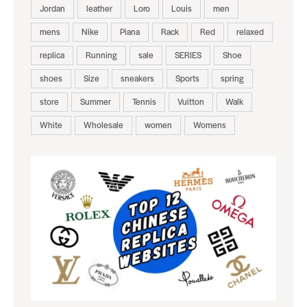
Jordan
leather
Loro
Louis
men
mens
Nike
Piana
Rack
Red
relaxed
replica
Running
sale
SERIES
Shoe
shoes
Size
sneakers
Sports
spring
store
Summer
Tennis
Vuitton
Walk
White
Wholesale
women
Womens