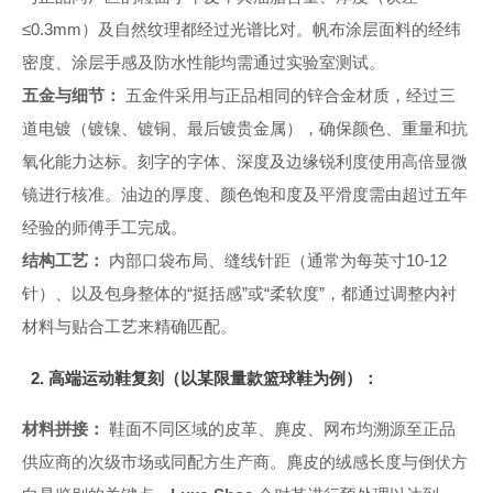
≤0.3mm）及自然纹理都经过光谱比对。帆布涂层面料的经纬
密度、涂层手感及防水性能均需通过实验室测试。
五金与细节：
五金件采用与正品相同的锌合金材质，经过三
道电镀（镀镍、镀铜、最后镀贵金属），确保颜色、重量和抗
氧化能力达标。刻字的字体、深度及边缘锐利度使用高倍显微
镜进行核准。油边的厚度、颜色饱和度及平滑度需由超过五年
经验的师傅手工完成。
结构工艺：
内部口袋布局、缝线针距（通常为每英寸10-12
针）、以及包身整体的“挺括感”或“柔软度”，都通过调整内衬
材料与贴合工艺来精确匹配。
2. 高端运动鞋复刻（以某限量款篮球鞋为例）：
材料拼接：
鞋面不同区域的皮革、麂皮、网布均溯源至正品
供应商的次级市场或同配方生产商。麂皮的绒感长度与倒伏方