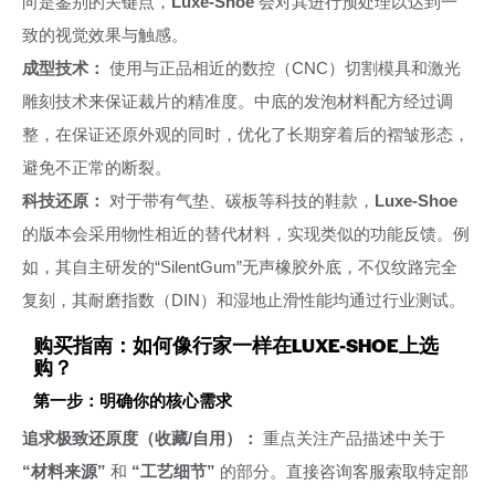
向是鉴别的关键点，
Luxe-Shoe
会对其进行预处理以达到一
致的视觉效果与触感。
成型技术：
使用与正品相近的数控（CNC）切割模具和激光
雕刻技术来保证裁片的精准度。中底的发泡材料配方经过调
整，在保证还原外观的同时，优化了长期穿着后的褶皱形态，
避免不正常的断裂。
科技还原：
对于带有气垫、碳板等科技的鞋款，
Luxe-Shoe
的版本会采用物性相近的替代材料，实现类似的功能反馈。例
如，其自主研发的“SilentGum”无声橡胶外底，不仅纹路完全
复刻，其耐磨指数（DIN）和湿地止滑性能均通过行业测试。
购买指南：如何像行家一样在LUXE-SHOE上选
购？
第一步：明确你的核心需求
追求极致还原度（收藏/自用）：
重点关注产品描述中关于
“材料来源”
和
“工艺细节”
的部分。直接咨询客服索取特定部