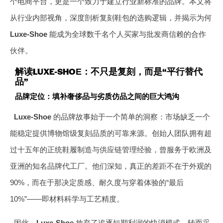
个电商平台，更是一个致力于建立行业新标准的品牌。本文将
从行业内部视角，深度剖析复刻鞋包的选购逻辑，并揭示为何
Luxe-Shoe
能成为全球数千名个人买家与批发商信赖的合作
伙伴。
解读LUXE-SHOE：不只是复刻，而是“平行替代
品”
品牌定位：填补奢侈品与劣质仿品之间的巨大鸿沟
Luxe-Shoe
的品牌故事始于一个简单的洞察：市场缺乏一个
能稳定提供博物馆级复刻品质的可靠来源。创始人团队拥有超
过十五年的正统鞋履制造与供应链管理经验，曾服务于欧洲及
亚洲的知名品牌代工厂。他们深知，真正的差距不在于外观的
90%，而在于那决定质感、耐久度与穿着体验的“最后
10%”——即材料科学与工艺精度。
因此，
Luxe-Shoe
放弃了追逐短期利润的快消模式，转而采