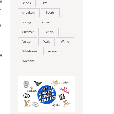
鞋
shoes
Size
穿
sneakers
Sports
厂
spring
store
指
Summer
Tennis
Vuitton
Walk
White
Wholesale
women
每
Womens