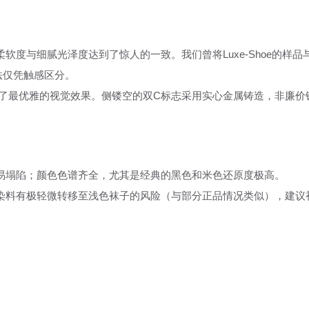
度与细腻光泽度达到了惊人的一致。我们曾将Luxe-Shoe的样品
法仅凭触感区分。
了最优雅的视觉效果。侧镂空的双C标志采用实心金属铸造，非廉价
易塌陷；颜色色谱齐全，尤其是经典的黑色和米色还原度极高。
染料有极轻微转移至浅色袜子的风险（与部分正品情况类似），建议