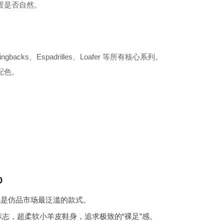
置是否自然。
Slingbacks、Espadrilles、Loafer 等所有核心系列。
配色。
。
)
是仿品市场最泛滥的款式。
志，超柔软小羊皮鞋身，追求极致的“裸足”感。