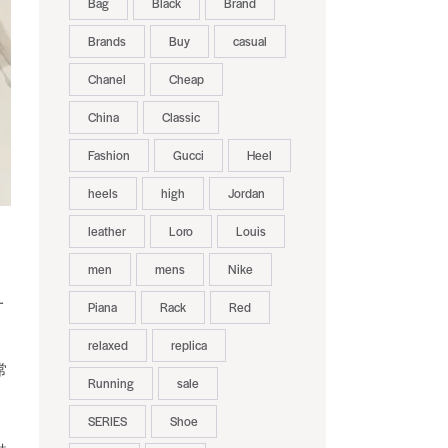
Bag
Black
Brand
Brands
Buy
casual
Chanel
Cheap
China
Classic
Fashion
Gucci
Heel
heels
high
Jordan
leather
Loro
Louis
men
mens
Nike
一
Piana
Rack
Red
relaxed
replica
常
Running
sale
SERIES
Shoe