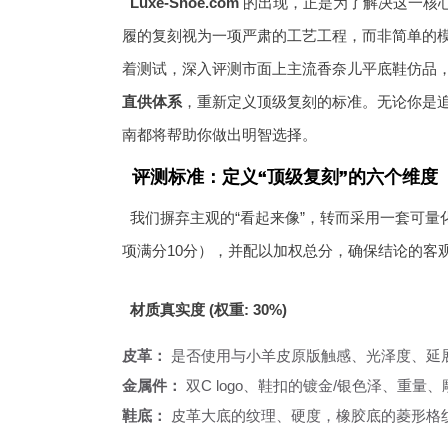
Luxe-Shoe.com
的出现，正是为了解决这一核
履的复刻视为一项严肃的工艺工程，而非简单的
着测试，深入评测市面上主流香奈儿平底鞋仿品，并重
直供体系
，重新定义顶级复刻的标准。无论你是
南都将帮助你做出明智选择。
评测标准：定义“顶级复刻”的六个维度
我们摒弃主观的“看起来像”，转而采用一套可
项满分10分），并配以加权总分，确保结论的客
材质真实度 (权重: 30%)
皮革：
是否使用与小羊皮原版触感、光泽度、延
金属件：
双C logo、鞋扣的镀金/银色泽、重
鞋底：
皮革大底的纹理、硬度，橡胶底的菱形格