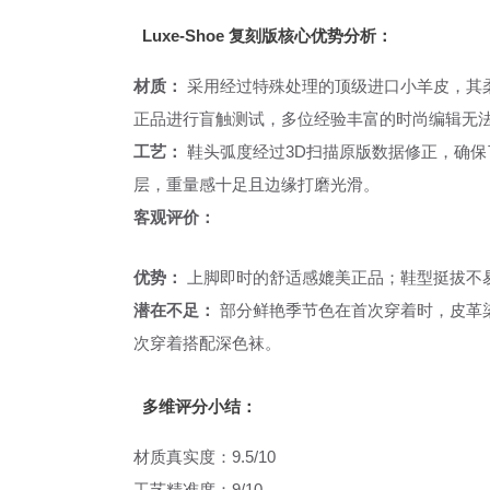
Luxe-Shoe 复刻版核心优势分析：
材质：
采用经过特殊处理的顶级进口小羊皮，其柔软
正品进行盲触测试，多位经验丰富的时尚编辑无
工艺：
鞋头弧度经过3D扫描原版数据修正，确保
层，重量感十足且边缘打磨光滑。
客观评价：
优势：
上脚即时的舒适感媲美正品；鞋型挺拔不
潜在不足：
部分鲜艳季节色在首次穿着时，皮革
次穿着搭配深色袜。
多维评分小结：
材质真实度：9.5/10
工艺精准度：9/10