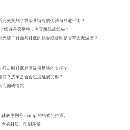
否完美复刻了香奈儿特有的优雅与舒适平衡？
）？线迹是否平整，有无跳线或线头？
衣无缝？鞋面与鞋底的粘合或缝制是否牢固无溢胶？
？行走时鞋底是否提供足够的支撑？
如何？皮革是否会过度延展变形？
有无偏码情况。
鞋底序列号 stamp 的格式与位置。
；鞋盒的材质、印刷质量。