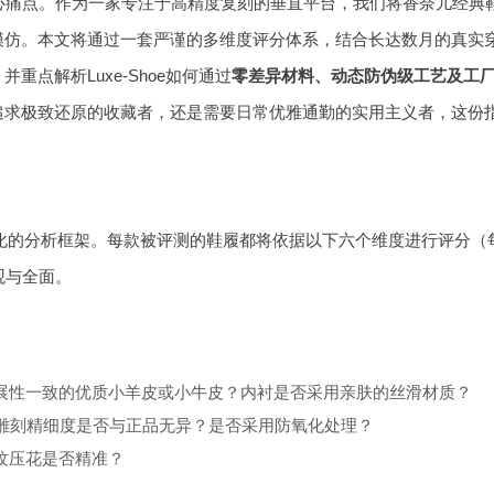
心痛点。作为一家专注于高精度复刻的垂直平台，我们将香奈儿经典
模仿。本文将通过一套严谨的多维度评分体系，结合长达数月的真实
点解析Luxe-Shoe如何通过
零差异材料、动态防伪级工艺及工
追求极致还原的收藏者，还是需要日常优雅通勤的实用主义者，这份
量化的分析框架。每款被评测的鞋履都将依据以下六个维度进行评分（
观与全面。
展性一致的优质小羊皮或小牛皮？内衬是否采用亲肤的丝滑材质？
量、雕刻精细度是否与正品无异？是否采用防氧化处理？
纹压花是否精准？