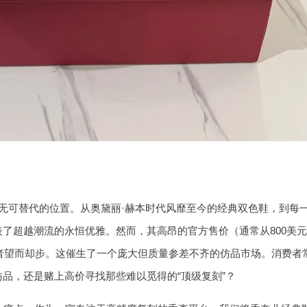
无可替代的位置。从奥黛丽·赫本时代风靡至今的经典双色鞋，到每
了超越潮流的永恒优雅。然而，其高昂的官方售价（通常从800美元
好者望而却步。这催生了一个庞大但质量参差不齐的仿品市场。消费者
品，还是赌上高价寻找那些难以觅得的“顶级复刻”？