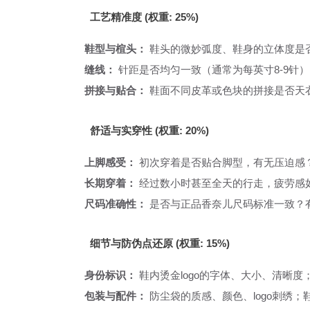
工艺精准度 (权重: 25%)
鞋型与楦头：
鞋头的微妙弧度、鞋身的立体度是
缝线：
针距是否均匀一致（通常为每英寸8-9针
拼接与贴合：
鞋面不同皮革或色块的拼接是否天
舒适与实穿性 (权重: 20%)
上脚感受：
初次穿着是否贴合脚型，有无压迫感
长期穿着：
经过数小时甚至全天的行走，疲劳感
尺码准确性：
是否与正品香奈儿尺码标准一致？
细节与防伪点还原 (权重: 15%)
身份标识：
鞋内烫金logo的字体、大小、清晰度；
包装与配件：
防尘袋的质感、颜色、logo刺绣